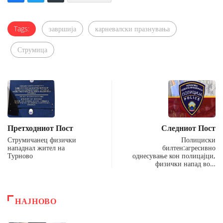
Tags:
завршија
карневалски празнувања
Струмица
Претходниот Пост
Следниот Пост
Струмичанец физички
Полициски
нападнал жител на
билтен:агресивно
Турново
однесување кон полицајци,
физички напад во…
НАЈНОВО