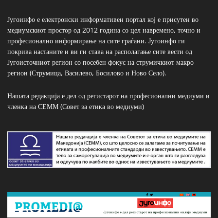
Југоинфо е електронски информативен портал кој е присутен во
медиумскиот простор од 2012 година со цел навремено, точно и
професионално информирање на сите граѓани. Југоинфо ги
покрива настаните и ви ги става на располагање сите вести од
Југоисточниот регион со посебен фокус на струмичкиот макро
регион (Струмица, Василево, Босилово и Ново Село).
Нашата редакција е дел од регистарот на професионални медиуми и
членка на СЕММ (Совет за етика во медиуми)