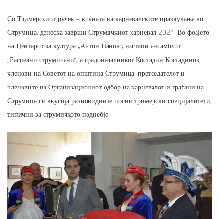
Со Тримерскиот ручек – круната на карневалските празнувања во
Струмица, денеска заврши Струмичкиот карневал 2024. Во фоајето
на Центарот за култура „Антон Панов“, настапи ансамблот
„Распеани струмичани“, а градоначалникот Костадин Костадинов,
членови на Советот на општина Струмица, претседателот и
членовите на Организациониот одбор на карневалот и граѓани на
Струмица ги вкусија разновидните посни тримерски специјалитети,
типични за струмичкото поднебје.