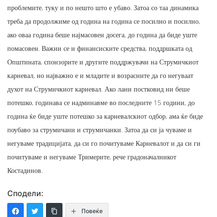
проблемите, туку и по нешто што е убаво. Затоа со таа динамика
треба да продолжиме од година на година се посилно и посилно,
ако оваа година беше најмасовен досега, до година да биде уште
помасовен. Важни се и финансиските средства, поддршката од
Општината, спонзорите и другите поддржувачи на Струмичкиот
карневал, но најважно е и младите и возрасните да го негуваат
духот на Струмичкиот карневал. Ако лани постковид ни беше
потешко, годинава се надминавме во последните 15 години, до
година ќе биде уште потешко за карневалскиот одбор, ама ќе биде
поубаво за струмичани и струмичанки. Затоа да си ја чуваме и
негуваме традицијата, да си го почитуваме Карневалот и да си ги
почитуваме и негуваме Тримерите, рече градоначалникот
Костадинов.
Сподели:
Повеќе