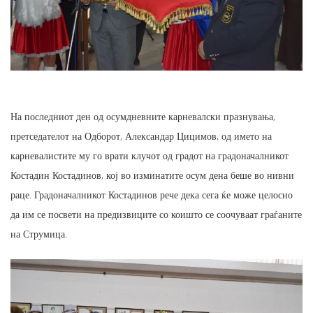
На последниот ден од осумдневните карневалски празнувања,
претседателот на Одборот, Александар Цицимов, од името на
карневалистите му го врати клучот од градот на градоначалникот
Костадин Костадинов, кој во изминатите осум дена беше во нивни
раце. Градоначалникот Костадинов рече дека сега ќе може целосно
да им се посвети на предизвиците со коишто се соочуваат граѓаните
на Струмица.