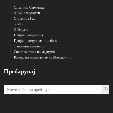
Општина Струмица
ЈПКД Комуналец
Струмица Гас
ЗЕЛС
E-Услуги
Пријави корупција
Пријави комунален проблем
Oтворени финансии
Совет за етика во медиуми
Кодекс на новинарите на Македонија
Пребарувај