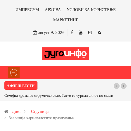
ИМПРЕСУМ
АРХИВА
УСЛОВИ ЗА КОРИСТЕЊЕ
МАРКЕТИНГ
август 9, 2026
ФЛЕШ ВЕСТИ
кали
ТРАМП НАРЕДИ ВОЈСКАТА ДА КОРИСТИ МЕТАЛИ САМО ОД
САД ИЛИ ОД ПАРТНЕРСКИ ЗЕМЈИ Ќе профитираме ли со
Дома
Струмица
бакарот од Иловица и со антимонот?
Завршија карневалските празнувања…