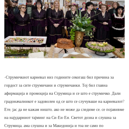
-Струмичкиот карневал низ годините секогаш бил причина за
гордост за сите струмичани и струмичанки. Тој бил главна
афирмација и промоција на Струмица и се што е струмичко. Дали
градоначалникот е задоволен од се што се случуваше на карневалот?
Ете, јас да не кажам ништо, ако не може да следиме се, се појавивме
на најударниот тајминг на Си-Ен-Ен. Светот дозна и слушна за
Струмица, ама слушна и за Македонија и тоа не само по