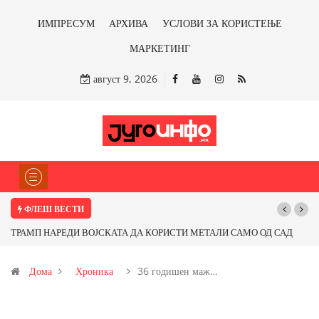
ИМПРЕСУМ
АРХИВА
УСЛОВИ ЗА КОРИСТЕЊЕ
МАРКЕТИНГ
август 9, 2026
ФЛЕШ ВЕСТИ
ТРАМП НАРЕДИ ВОЈСКАТА ДА КОРИСТИ МЕТАЛИ САМО ОД САД
Почну
ИЛИ ОД ПАРТНЕРСКИ ЗЕМЈИ Ќе профитираме ли со бакарот од
Дома
Хроника
36 годишен маж…
Иловица и со антимонот?