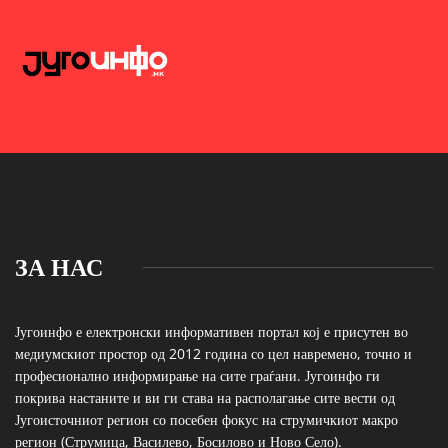
ЗА НАС
Југоинфо е електронски информативен портал кој е присутен во
медиумскиот простор од 2012 година со цел навремено, точно и
професионално информирање на сите граѓани. Југоинфо ги
покрива настаните и ви ги става на располагање сите вести од
Југоисточниот регион со посебен фокус на струмичкиот макро
регион (Струмица, Василево, Босилово и Ново Село).