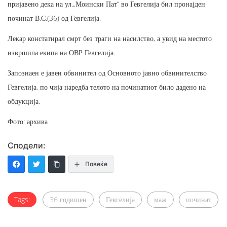
пријавено дека на ул.„Моински Пат“ во Гевгелија бил пронајден
починат В.С.(36) од Гевгелија.
Лекар констатирал смрт без траги на насилство, а увид на местото
извршила екипа на ОВР Гевгелија.
Запознаен е јавен обвинител од Основното јавно обвинителство
Гевгелија, по чија наредба телото на починатиот било дадено на
обдукција.
Фото: архива
Сподели:
Повеќе
Tags:
36 годишен
Гевгелија
маж
починат