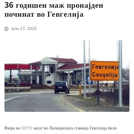
36 годишен маж пронајден
починат во Гевгелија
јули 27, 2025
Вчера во 09:55 часот во Полициската станица Гевгелија било