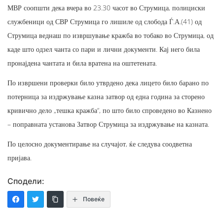
МВР соопшти дека вчера во 23.30 часот во Струмица, полициски
службеници од СВР Струмица го лишиле од слобода Ѓ.А.(41) од
Струмица веднаш по извршување кражба во тобако во Струмица, од
каде што одзел чанта со пари и лични документи. Кај него била
пронајдена чантата и била вратена на оштетената.
По извршени проверки било утврдено дека лицето било барано по
потерница за издржување казна затвор од една година за сторено
кривично дело „тешка кражба“, по што било спроведено во Казнено
– поправната установа Затвор Струмица за издржување на казната.
По целосно документирање на случајот, ќе следува соодветна
пријава.
Сподели:
Повеќе