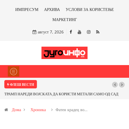
ИМПРЕСУМ
АРХИВА
УСЛОВИ ЗА КОРИСТЕЊЕ
МАРКЕТИНГ
август 7, 2026
ФЛЕШ ВЕСТИ
ТРАМП НАРЕДИ ВОЈСКАТА ДА КОРИСТИ МЕТАЛИ САМО ОД САД
Поч
ИЛИ ОД ПАРТНЕРСКИ ЗЕМЈИ Ќе профитираме ли со бакарот од
Дома
Хроника
Фатен крадец во…
Иловица и со антимонот?