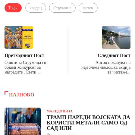
Tags:
крадец
Струмица
фатен
Претходниот Пост
Следниот Пост
Општина Струмица го
Ангов поканува на
објави конкурсот за
најголема еколошка акција
наградите „Свети…
за чистење…
НАЈНОВО
МАКЕДОНИЈА
ТРАМП НАРЕДИ ВОЈСКАТА ДА
КОРИСТИ МЕТАЛИ САМО ОД
САД ИЛИ
август 5, 2026