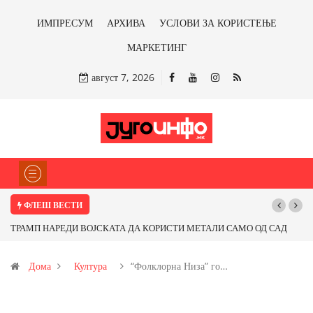
ИМПРЕСУМ
АРХИВА
УСЛОВИ ЗА КОРИСТЕЊЕ
МАРКЕТИНГ
август 7, 2026
ФЛЕШ ВЕСТИ
Почнува реконструкцијата на улицата „5-ти Ноември“ во Струмица
Дома
Култура
“Фолклорна Низа” го…