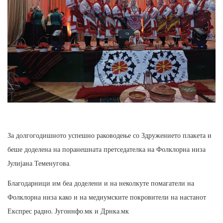
За долгогодишното успешно раководење со Здружението плакета и
беше доделена на поранешната претседателка на Фолклорна низа
Јулијана Теменугова.
Благодарници им беа доделени и на неколкуте помагатели на
Фолклорна низа како и на медиумските покровители на настанот
Експрес радио, Југоинфо.мк и Дрнка.мк