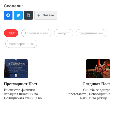
Сподели:
Повеќе
Tags:
Големи и мали
концерт
традиционален
фолклорна низа
Претходниот Пост
Следниот Пост
Инспектор физички
Синоќа се одигра
нападнал началник во
претставата „Новогодишна
Полициската станица во…
магија“ во режија…