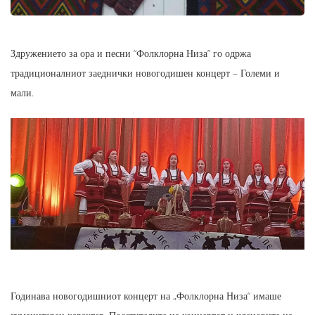
Здружението за ора и песни “Фолклорна Низа” го одржа
традиционалниот заеднички новогодишен концерт – Големи и
мали.
Годинава новогодишниот концерт на „Фолклорна Низа“ имаше