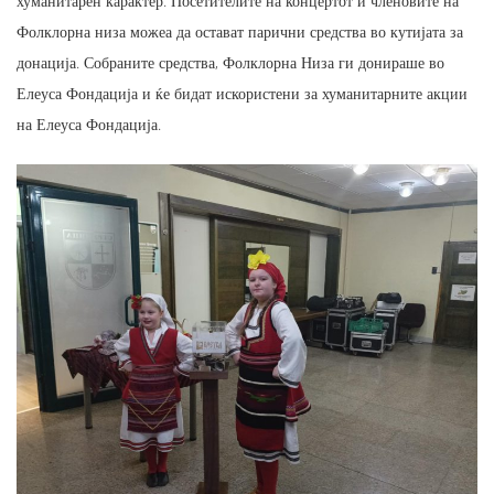
хуманитарен карактер. Посетителите на концертот и членовите на
Фолклорна низа можеа да остават парични средства во кутијата за
донација. Собраните средства, Фолклорна Низа ги донираше во
Елеуса Фондација и ќе бидат искористени за хуманитарните акции
на Елеуса Фондација.