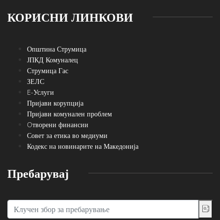
КОРИСНИ ЛИНКОВИ
Општина Струмица
ЈПКД Комуналец
Струмица Гас
ЗЕЛС
E-Услуги
Пријави корупција
Пријави комунален проблем
Oтворени финансии
Совет за етика во медиуми
Кодекс на новинарите на Македонија
Пребарувај