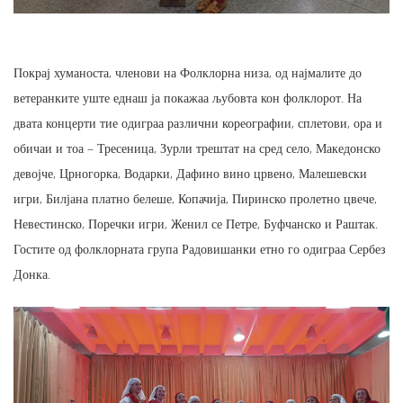
Покрај хуманоста, членови на Фолклорна низа, од најмалите до
ветеранките уште еднаш ја покажаа љубовта кон фолклорот. На
двата концерти тие одиграа различни кореографии, сплетови, ора и
обичаи и тоа – Тресеница, Зурли трештат на сред село, Македонско
девојче, Црногорка, Водарки, Дафино вино црвено, Малешевски
игри, Билјана платно белеше, Копачија, Пиринско пролетно цвече,
Невестинско, Поречки игри, Женил се Петре, Буфчанско и Раштак.
Гостите од фолклорната група Радовишанки етно го одиграа Сербез
Донка.