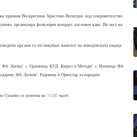
нски празник Воскресение Христово-Велигден, под покровителство
шево, организира фолклорен концерт, насловен како „Во чест на
изведени ора кои го отсликуваат животот на македонската нација
и: ФА „Китка“, с. Ораовица, КУД „Кирил и Методи“, с. Иловица, ФА
 Подареш, ФА „Бучим“, Радовиш и Оркестар за народни
ло Сушево со почеток во 15:00 часот.