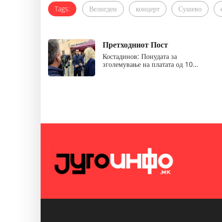
Tags:
Велигден
концерт
Сушево
Претходниот Пост
Костадинов: Понудата за
зголемување на платата од 10…