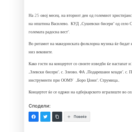
На 25 овој месец, на вториот ден од големиот христија
на општина Василево, КУД „Сушевски бисери“ од село Су
големата радосна вест“.
Во ритамот на македонската фолклорна музика ќе бидат 
низ вековите.
Како гости на концертот со своите изведби ќе настапат 
„Злевски бисери“, с. Злеово, ФА „Подарешани млади“, с.
инструменти при ООМУ „Боро Џони“, Струмица.,
Концертот ќе се одржи на одбојкарското игралиште во се
Сподели:
Повеќе