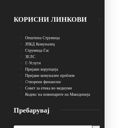
КОРИСНИ ЛИНКОВИ
Општина Струмица
ЈПКД Комуналец
Струмица Гас
ЗЕЛС
E-Услуги
Пријави корупција
Пријави комунален проблем
Oтворени финансии
Совет за етика во медиуми
Кодекс на новинарите на Македонија
Пребарувај