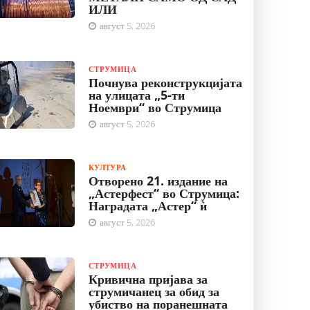
ИЛИ
август 5, 2026
СТРУМИЦА
Почнува реконструкцијата
на улицата „5-ти
Ноември“ во Струмица
август 5, 2026
КУЛТУРА
Отворено 21. издание на
„Астерфест“ во Струмица:
Наградата „Астер“ ѝ
август 5, 2026
СТРУМИЦА
Кривична пријава за
струмичанец за обид за
убиство на поранешната