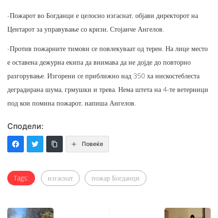
-Пожарот во Богданци е целосно изгаснат, објави директорот на
Центарот за управување со кризи, Стојанче Ангелов.
-Против пожарните тимови се повлекуваат од терен. На лице место
е оставена дежурна екипа да внимава да не дојде до повторно
разгорување. Изгорени се приближно над 350 ха нискостеблеста
деградирана шума, грмушки и трева. Нема штета на 4-те ветерници
под кои помина пожарот, напиша Ангелов.
Сподели:
Повеќе
Tags:
изгаснат
пожар Богданци