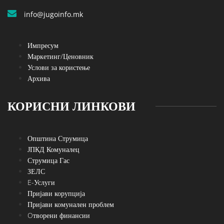
info@jugoinfo.mk
Импресум
Маркетинг/Ценовник
Услови за користење
Архива
КОРИСНИ ЛИНКОВИ
Општина Струмица
ЈПКД Комуналец
Струмица Гас
ЗЕЛС
E-Услуги
Пријави корупција
Пријави комунален проблем
Oтворени финансии