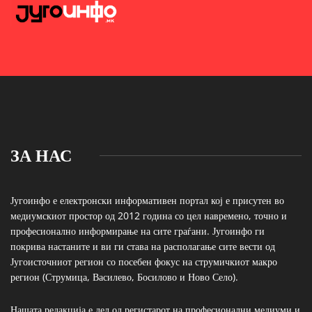
ЗА НАС
Југоинфо е електронски информативен портал кој е присутен во
медиумскиот простор од 2012 година со цел навремено, точно и
професионално информирање на сите граѓани. Југоинфо ги
покрива настаните и ви ги става на располагање сите вести од
Југоисточниот регион со посебен фокус на струмичкиот макро
регион (Струмица, Василево, Босилово и Ново Село).
Нашата редакција е дел од регистарот на професионални медиуми и