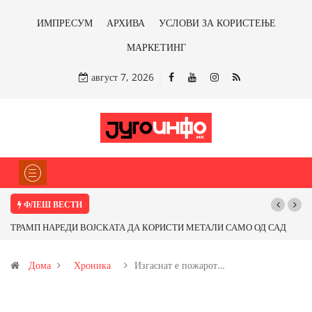
ИМПРЕСУМ
АРХИВА
УСЛОВИ ЗА КОРИСТЕЊЕ
МАРКЕТИНГ
август 7, 2026
ФЛЕШ ВЕСТИ
ТРАМП НАРЕДИ ВОЈСКАТА ДА КОРИСТИ МЕТАЛИ САМО ОД САД
Почну
ИЛИ ОД ПАРТНЕРСКИ ЗЕМЈИ Ќе профитираме ли со бакарот од
Дома
Хроника
Изгаснат е пожарот…
Иловица и со антимонот?