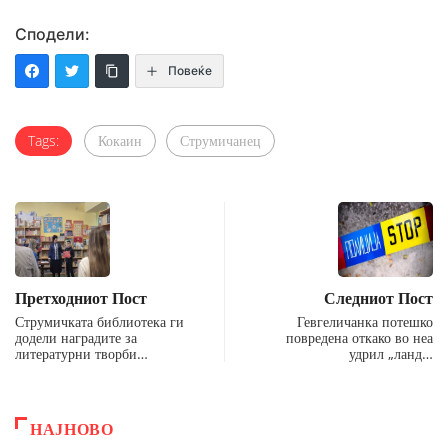
Сподели:
Повеќе
Tags:
Кокаин
Струмичанец
Претходниот Пост
Следниот Пост
Струмичката библиотека ги
Гевгеличанка потешко
додели наградите за
повредена откако во неа
литературни творби…
удрил „ланд…
НАЈНОВО