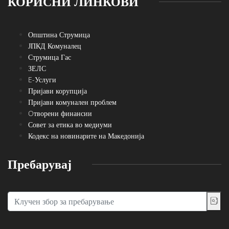
КОРИСНИ ЛИНКОВИ
Општина Струмица
ЈПКД Комуналец
Струмица Гас
ЗЕЛС
E-Услуги
Пријави корупција
Пријави комунален проблем
Oтворени финансии
Совет за етика во медиуми
Кодекс на новинарите на Македонија
Пребарувај