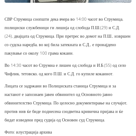
СВР Струмица соопшти дека вчера во 14:00 часот во Струмица,
полициски службеници ги лишија од слобода П.Ш.(29) и С.Д.
(24), двајцата од Струмица. При претрес во домот на П.Ш., извршен
со судска наредба, во кој била затекната и С.Д., е пронајдено
пакување со околу 100 грама кокаин.
Во 14:30 часот во Струмиа е лишен од слобода и И.Б.(55) од село
Чифлик, тетовско, од кого П.Ш. и С.Д. го купиле кокаинот.
Лицата се задржани во Полициската станица Струмица и за
настанот е запознаен јавен обвинител од Основното јавно
обвинителство Струмица. По целосно документирање на случајот,
против нив ќе биде поднесена соодветна кривична пријава и ќе
бидат изведени пред судија од Основен суд Струмица.
Фото: илустрација архива