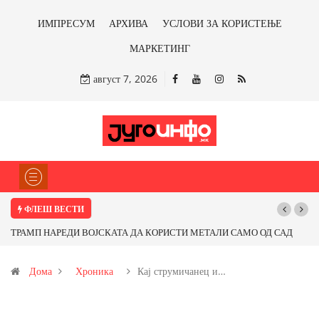
ИМПРЕСУМ
АРХИВА
УСЛОВИ ЗА КОРИСТЕЊЕ
МАРКЕТИНГ
август 7, 2026
ФЛЕШ ВЕСТИ
РАМП НАРЕДИ ВОЈСКАТА ДА КОРИСТИ МЕТАЛИ САМО ОД САД
Почнува
И ОД ПАРТНЕРСКИ ЗЕМЈИ Ќе профитираме ли со бакарот од
Дома
Хроника
Кај струмичанец и…
овица и со антимонот?