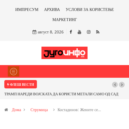
ИМПРЕСУМ
АРХИВА
УСЛОВИ ЗА КОРИСТЕЊЕ
МАРКЕТИНГ
август 8, 2026
ФЛЕШ ВЕСТИ
ТРАМП НАРЕДИ ВОЈСКАТА ДА КОРИСТИ МЕТАЛИ САМО ОД САД
ИЛИ ОД ПАРТНЕРСКИ ЗЕМЈИ Ќе профитираме ли со бакарот од
Дома
Струмица
Костадинов: Жените се…
Иловица и со антимонот?