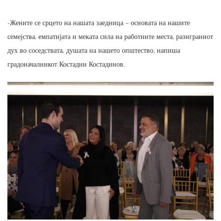
-Жените се срцето на нашата заедница – основата на нашите
семејства, емпатијата и меката сила на работните места, разиграниот
дух во соседствата, душата на нашето општество, напиша
градоначалникот Костадин Костадинов.