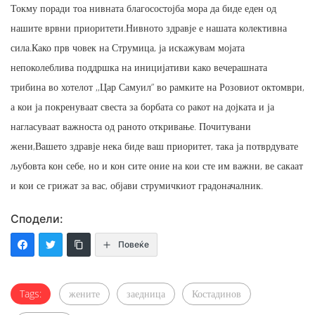
Токму поради тоа нивната благосостојба мора да биде еден од
нашите врвни приоритети.Нивното здравје е нашата колективна
сила.Како прв човек на Струмица, ја искажувам мојата
непоколеблива поддршка на иницијативи како вечерашната
трибина во хотелот ,,Цар Самуил” во рамките на Розовиот октомври,
а кои ја покренуваат свеста за борбата со ракот на дојката и ја
нагласуваат важноста од раното откривање. Почитувани
жени,Вашето здравје нека биде ваш приоритет, така ја потврдувате
љубовта кон себе, но и кон сите оние на кои сте им важни, ве сакаат
и кои се грижат за вас, објави струмичкиот градоначалник.
Сподели:
Повеќе
Tags:
жените
заедница
Костадинов