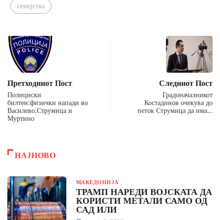
семејства
Претходниот Пост
Следниот Пост
Полициски
Градоначалникот
билтен:физички напади во
Костадинов очекува до
Василево,Струмица и
петок Струмица да има…
Муртино
НАЈНОВО
МАКЕДОНИЈА
ТРАМП НАРЕДИ ВОЈСКАТА ДА
КОРИСТИ МЕТАЛИ САМО ОД
САД ИЛИ