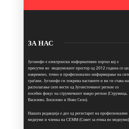
ЗА НАС
Југоинфо е електронски информативен портал кој е
присутен во медиумскиот простор од 2012 година со це
навремено, точно и професионално информирање на сит
граѓани. Југоинфо ги покрива настаните и ви ги става на
располагање сите вести од Југоисточниот регион со
посебен фокус на струмичкиот макро регион (Струмица,
Василево, Босилово и Ново Село).
Нашата редакција е дел од регистарот на професионални
медиуми и членка на СЕММ (Совет за етика во медиуми)