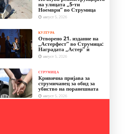
на улицата „5-ти
Ноември“ во Струмица
август 5, 2026
КУЛТУРА
Отворено 21. издание на
„Астерфест“ во Струмица:
Наградата „Астер“ ѝ
август 5, 2026
СТРУМИЦА
Кривична пријава за
струмичанец за обид за
убиство на поранешната
август 5, 2026