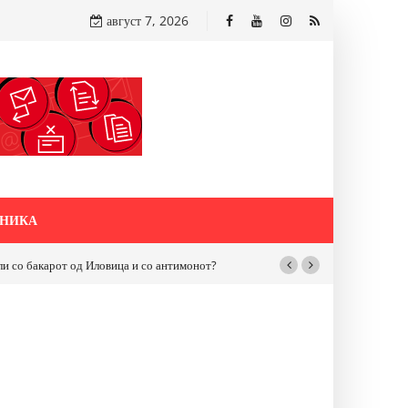
август 7, 2026
НИКА
бакарот од Иловица и со антимонот?
Почнува реконструкцијата на улицат