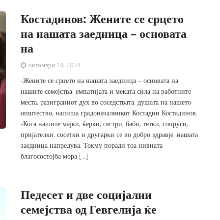
Костадинов: Жените се срцето
на нашата заедница – основата
на
октомври 14, 2024
-Жените се срцето на нашата заедница – основата на
нашите семејства, емпатијата и меката сила на работните
места, разиграниот дух во соседствата, душата на нашето
општество, напиша градоначалникот Костадин Костадинов.
-Кога нашите мајки, ќерки, сестри, баби, тетки, сопруги,
пријателки, сосетки и другарки се во добро здравје, нашата
заедница напредува. Токму поради тоа нивната
благосостојба мора […]
Педесет и две социјални
семејства од Гевгелија ќе