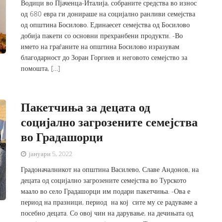
Водици во Пјаченца-Италија, собраните средства во износ
од 680 евра ги донираше на социјално ранливи семејства
од општина Босилово. Единаесет семејства од Босилово
добија пакети со основни прехранбени продукти. -Во
името на граѓаните на општина Босилово изразувам
благодарност до Зоран Горгиев и неговото семејство за
помошта, […]
Пакетчиња за децата од
социјално загрозените семејства
во Градашорци
јануари 5, 2022
Градоначалникот на општина Василево, Славе Андонов, на
децата од социјално загрозените семејства во Турското
маало во село Градашорци им подари пакетчиња. -Ова е
период на празници, период на кој сите му се радуваме а
посебно децата. Со овој чин на дарување, на дечињата од