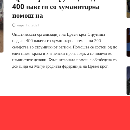
400 пакети со хуманитарна
помош на
март 17, 2021
Општинската организација на Црвен крст Струмица
подели 400 пакети со хуманитарна помош на 200
семејства во струмичкиот регион. Помошта се состои од по
еден пакет храна и хигиенски производи, а се подели во
изминатите денови. Хуманитарната помош е обезбедена со
донација од Меѓународната федерација на Црвен крст.