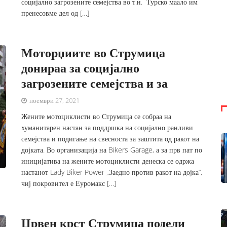
социјално загрозените семејства во т.н. Турско маало им
пренесовме дел од […]
Моторџиите во Струмица
донираа за социјално
загрозените семејства и за
ноември 27, 2021
Жените мотоциклисти во Струмица се собраа на
хуманитарен настан за поддршка на социјално ранливи
семејства и подигање на свесноста за заштита од ракот на
дојката. Во организација на Bikers Garage, а за прв пат по
иницијатива на жените мотоциклисти денеска се одржа
настанот Lady Biker Power „Заедно против ракот на дојка“,
чиј покровител е Еуромакс […]
Црвен крст Струмица подели