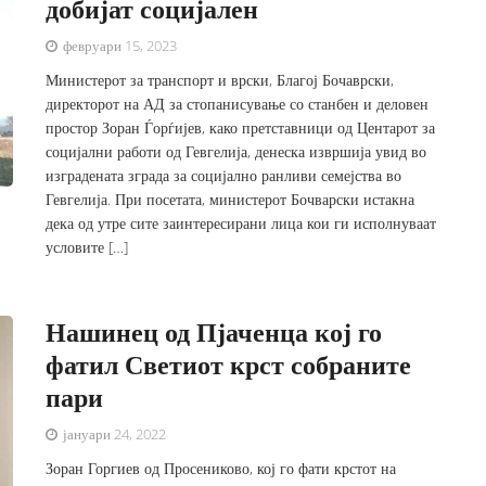
добијат социјален
февруари 15, 2023
Министерот за транспорт и врски, Благој Бочаврски,
директорот на АД за стопанисување со станбен и деловен
простор Зоран Ѓорѓијев, како претставници од Центарот за
социјални работи од Гевгелија, денеска извршија увид во
изградената зграда за социјално ранливи семејства во
Гевгелија. При посетата, министерот Бочварски истакна
дека од утре сите заинтересирани лица кои ги исполнуваат
условите […]
Нашинец од Пјаченца кој го
фатил Светиот крст собраните
пари
јануари 24, 2022
Зоран Горгиев од Просениково, кој го фати крстот на