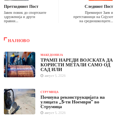
Претходниот Пост
Следниот Пост
Јавен повик до спортските
Премиерот Заев и
здруженија и други
претставници на Сојузот
правни…
на средношколците…
НАЈНОВО
МАКЕДОНИЈА
ТРАМП НАРЕДИ ВОЈСКАТА ДА
КОРИСТИ МЕТАЛИ САМО ОД
САД ИЛИ
август 5, 2026
СТРУМИЦА
Почнува реконструкцијата на
улицата „5-ти Ноември“ во
Струмица
август 5, 2026