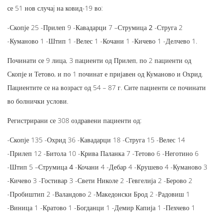
се 51 нов случаj на ковид-19 во:
-Скопје 25 -Прилеп 9 -Кавадарци 7 –
Струмица 2
-Струга 2
-Куманово 1 -Штип 1 -Велес 1 -Кочани 1 -Кичево 1 -Делчево 1.
Починати се 9 лица, 3 пациенти од Прилеп, по 2 пациенти од
Скопје и Тетово, и по 1 починат е пријавен од Куманово и Охрид.
Пациентите се на возраст од 54 – 87 г. Сите пациенти се починати
во болнички услови.
Регистрирани се 308 оздравени пациенти од:
-Скопје 135 -Охрид 36 -Кавадарци 18 -Струга 15 -Велес 14
-Прилеп 12 -Битола 10 -Крива Паланка 7 -Тетово 6 -Неготино 6
-Штип 5 –
Струмица 4
-Кочани 4 -Дебар 4 -Крушево 4 -Куманово 3
-Кичево 3 -Гостивар 3 -Свети Николе 2 -Гевгелија 2 -Берово 2
-Пробиштип 2 -Валандово 2 -Македонски Брод 2 -Радовиш 1
-Виница 1 -Кратово 1 -Богданци 1 -Демир Капија 1 -Пехчево 1