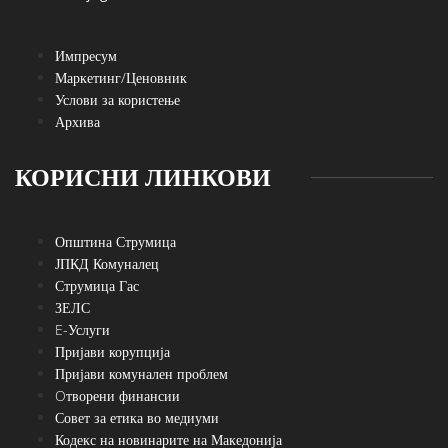
Импресум
Маркетинг/Ценовник
Услови за користење
Архива
КОРИСНИ ЛИНКОВИ
Општина Струмица
ЈПКД Комуналец
Струмица Гас
ЗЕЛС
E-Услуги
Пријави корупција
Пријави комунален проблем
Oтворени финансии
Совет за етика во медиуми
Кодекс на новинарите на Македонија