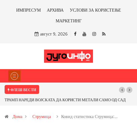
ИМПРЕСУМ
АРХИВА
УСЛОВИ ЗА КОРИСТЕЊЕ
МАРКЕТИНГ
август 9, 2026
ФЛЕШ ВЕСТИ
ТРАМП НАРЕДИ ВОЈСКАТА ДА КОРИСТИ МЕТАЛИ САМО ОД САД
Почну
ИЛИ ОД ПАРТНЕРСКИ ЗЕМЈИ Ќе профитираме ли со бакарот од
Дома
Струмица
Ковид статистика Струмица:…
Иловица и со антимонот?