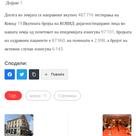
-Дојран 1.
Досега во земјата се направени вкупно 487.716 тестирања на
Ковид-19.Вкупната бројка на КОВИД-дијагностицирани лица во
нашата земја од почетокот на епидемијата изнесува 97.101, бројката
на оздравени пациенти е 87.960, на починати е 2.998, а бројот на
активни случаи изнесува 6.143.
Сподели:
Повеќе
Tags:
ковид-19
Струмица