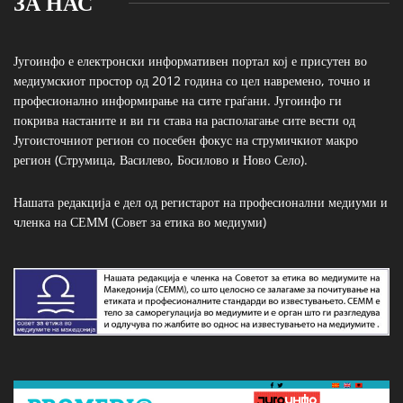
ЗА НАС
Југоинфо е електронски информативен портал кој е присутен во
медиумскиот простор од 2012 година со цел навремено, точно и
професионално информирање на сите граѓани. Југоинфо ги
покрива настаните и ви ги става на располагање сите вести од
Југоисточниот регион со посебен фокус на струмичкиот макро
регион (Струмица, Василево, Босилово и Ново Село).
Нашата редакција е дел од регистарот на професионални медиуми и
членка на СЕММ (Совет за етика во медиуми)