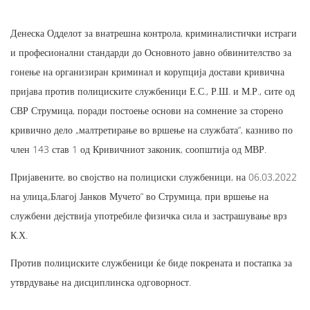
Денеска Одделот за внатрешна контрола, криминалистички истраги
и професионални стандарди до Основното јавно обвинителство за
гонење на организиран криминал и корупција достави кривична
пријава против полициските службеници Е.С., Р.Ш. и М.Р., сите од
СВР Струмица, поради постоење основи на сомнение за сторено
кривично дело „малтретирање во вршење на службата“, казниво по
член 143 став 1 од Кривичниот законик, соопштија од МВР.
Пријавените, во својство на полициски службеници, на 06.03.2022
на улица„Благој Јанков Мучето“ во Струмица, при вршење на
службени дејствија употребиле физичка сила и застрашување врз
К.Х.
Против полициските службеници ќе биде покрената и постапка за
утврдување на дисциплинска одговорност.