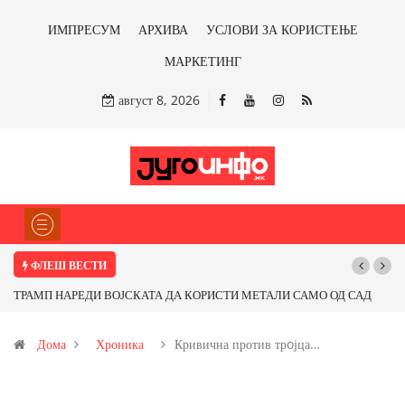
ИМПРЕСУМ
АРХИВА
УСЛОВИ ЗА КОРИСТЕЊЕ
МАРКЕТИНГ
август 8, 2026
ФЛЕШ ВЕСТИ
РАМП НАРЕДИ ВОЈСКАТА ДА КОРИСТИ МЕТАЛИ САМО ОД САД
Почнува
И ОД ПАРТНЕРСКИ ЗЕМЈИ Ќе профитираме ли со бакарот од
Дома
Хроника
Кривична против трoјца…
овица и со антимонот?