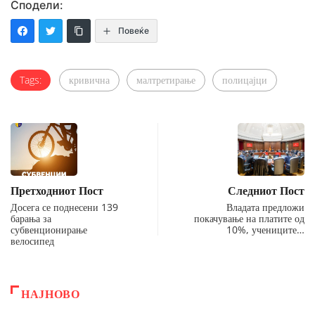
Сподели:
Повеќе
Tags:
кривична
малтретирање
полицајци
Претходниот Пост
Следниот Пост
Досега се поднесени 139
Владата предложи
барања за
покачување на платите од
субвенционирање
10%, учениците…
велосипед
НАЈНОВО