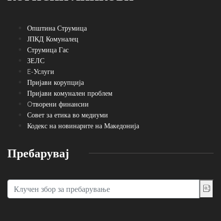
Општина Струмица
ЈПКД Комуналец
Струмица Гас
ЗЕЛС
E-Услуги
Пријави корупција
Пријави комунален проблем
Oтворени финансии
Совет за етика во медиуми
Кодекс на новинарите на Македонија
Пребарувај