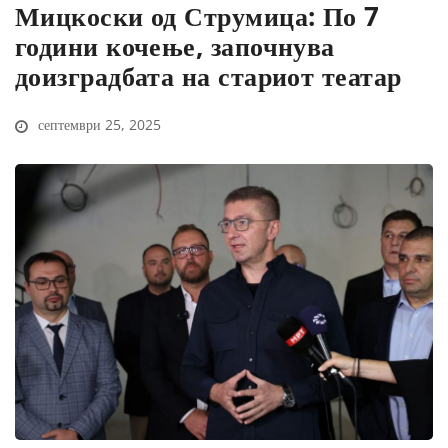
Мицкоски од Струмица: По 7
години кочење, започнува
доизградбата на стариот театар
септември 25, 2025