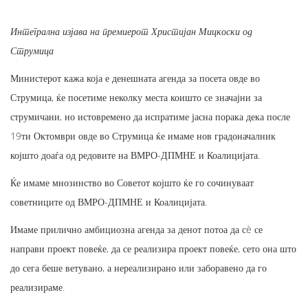
Интегрална изјава на премиерот Христијан Мицкоски од
Струмица
Министерот кажа која е денешната агенда за посета овде во
Струмица, ќе посетиме неколку места коишто се значајни за
струмичани, но истовремено да испратиме јасна порака дека после
19ти Октомври овде во Струмица ќе имаме нов градоначалник
којшто доаѓа од редовите на ВМРО-ДПМНЕ и Коалицијата.
Ќе имаме мнозинство во Советот којшто ќе го сочинуваат
советниците од ВМРО-ДПМНЕ и Коалицијата.
Имаме прилично амбициозна агенда за денот потоа да сè се
направи проект повеќе, да се реализира проект повеќе, сето она што
до сега беше ветувано, а нереализирано или заборавено да го
реализираме.