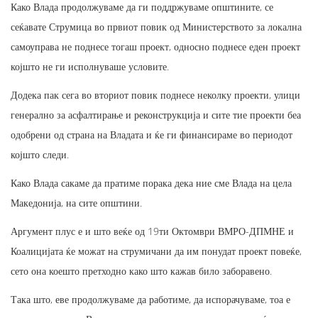
Како Влада продолжуваме да ги поддржуваме општините, се
сеќавате Струмица во првиот повик од Министерството за локална
самоуправа не поднесе тогаш проект, односно поднесе еден проект
којшто не ги исполнуваше условите.
Додека пак сега во вториот повик поднесе неколку проекти, улици
генерално за асфалтирање и реконструкција и сите тие проекти беа
одобрени од страна на Владата и ќе ги финансираме во периодот
којшто следи.
Како Влада сакаме да пратиме порака дека ние сме Влада на цела
Македонија, на сите општини.
Аргумент плус е и што веќе од 19ти Октомври ВМРО-ДПМНЕ и
Коалицијата ќе можат на струмичани да им понудат проект повеќе,
сето она коешто претходно како што кажав било заборавено.
Така што, еве продолжуваме да работиме, да испорачуваме, тоа е