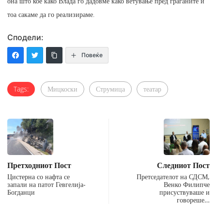
она што кое како Влада го дадовме како ветување пред граѓаните и
тоа сакаме да го реализираме.
Сподели:
Повеќе
Tags:
Мицкоски
Струмица
театар
Претходниот Пост
Следниот Пост
Цистерна со нафта се
Претседателот на СДСМ,
запали на патот Гевгелија-
Венко Филипче
Богданци
присуствуваше и
говореше…