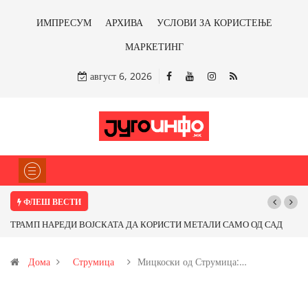
ИМПРЕСУМ
АРХИВА
УСЛОВИ ЗА КОРИСТЕЊЕ
МАРКЕТИНГ
август 6, 2026
ФЛЕШ ВЕСТИ
АЛИ САМО ОД САД
Почнува реконструкцијата на улицата „5-ти Ноември“
 со бакарот од
Дома
Струмица
Мицкоски од Струмица:…