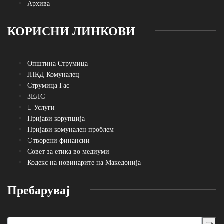
Архива
КОРИСНИ ЛИНКОВИ
Општина Струмица
ЈПКД Комуналец
Струмица Гас
ЗЕЛС
E-Услуги
Пријави корупција
Пријави комунален проблем
Oтворени финансии
Совет за етика во медиуми
Кодекс на новинарите на Македонија
Пребарувај