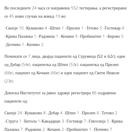
Во последните 24 часа се направени 552 тестирања, а регистрирани
се 45 нови случаи на ковид-19 во:
-Скопје 10 -Куманово 4 -Штип 1 -Прилеп 1 -Тетово 5 -Гостивар 4
-Крива Паланка 1 -Радовиш 1 -Кочани 9 -Пробиштип 1 -Берово 5
-Делчево 1 -Кичево 2.
Починати се 7 лица,
двајца пациенти од Струмица (52 и 62г)
, еден
од Дебар (54г), пациентка од Штип (53г), пациентка од Прилеп
(66г), пациент од Кочани (66г) и еден пациент од Свети Николе
(23г).
Денеска Институтот за јавно здравје регистрира 86 оздравени
пациенти од:
Скопје 24 -Куманово 8 -Дебар 4 -Штип 1 -Прилеп 6 -Тетово 2
-Струга 1 -Битола 1-Кавадарци 3 -Гостивар 7 -Гевгелија 5 -Крива
Паланка 7 -Радовиш 2 -Кочани 2 -Пробиштип 1 -Пехчево 7