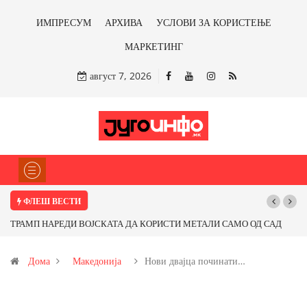
ИМПРЕСУМ
АРХИВА
УСЛОВИ ЗА КОРИСТЕЊЕ
МАРКЕТИНГ
август 7, 2026
ФЛЕШ ВЕСТИ
ТРАМП НАРЕДИ ВОЈСКАТА ДА КОРИСТИ МЕТАЛИ САМО ОД САД
ИЛИ ОД ПАРТНЕРСКИ ЗЕМЈИ Ќе профитираме ли со бакарот од
Дома
Македонија
Нови двајца починати…
Иловица и со антимонот?