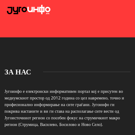
ЗА НАС
Југоинфо е електронски информативен портал кој е присутен во
медиумскиот простор од 2012 година со цел навремено, точно и
професионално информирање на сите граѓани. Југоинфо ги
покрива настаните и ви ги става на располагање сите вести од
Југоисточниот регион со посебен фокус на струмичкиот макро
регион (Струмица, Василево, Босилово и Ново Село).