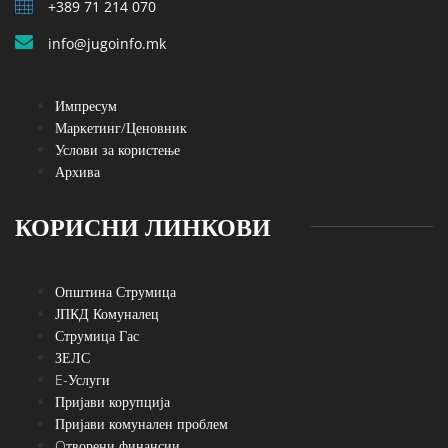
+389 71 214 070
info@jugoinfo.mk
Импресум
Маркетинг/Ценовник
Услови за користење
Архива
КОРИСНИ ЛИНКОВИ
Општина Струмица
ЈПКД Комуналец
Струмица Гас
ЗЕЛС
E-Услуги
Пријави корупција
Пријави комунален проблем
Oтворени финансии