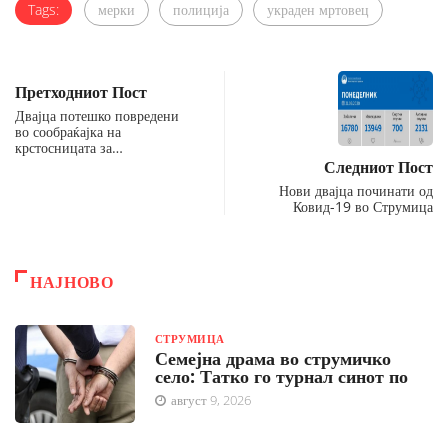
Tags:
мерки
полиција
украден мртовец
Претходниот Пост
Двајца потешко повредени
во сообраќајка на
крстосницата за…
Следниот Пост
Нови двајца починати од
Ковид-19 во Струмица
НАЈНОВО
СТРУМИЦА
Семејна драма во струмичко
село: Татко го турнал синот по
август 9, 2026