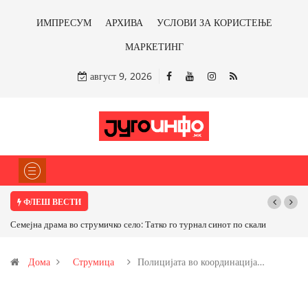
ИМПРЕСУМ
АРХИВА
УСЛОВИ ЗА КОРИСТЕЊЕ
МАРКЕТИНГ
август 9, 2026
ФЛЕШ ВЕСТИ
о: Татко го турнал синот по скали
ТРАМП НАРЕДИ ВОЈСКАТА ДА КОРИСТИ
САД ИЛИ ОД ПАРТНЕРСКИ ЗЕМЈИ Ќе профи
Дома
Струмица
Полицијата во координација…
бакарот од Иловица и со антимонот?