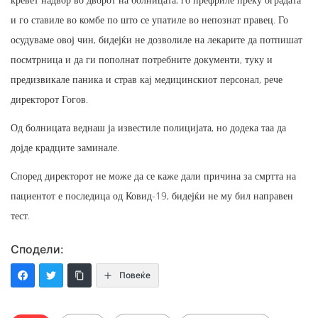
и го ставиле во комбе по што се упатиле во непознат правец. Го
осудуваме овој чин, бидејќи не дозволиле на лекарите да потпишат
посмтрница и да ги пополнат потребните документи, туку и
предизвикале паника и страв кај медицинскиот персонал, рече
директорот Гогов.
Од болницата веднаш ја известиле полицијата, но додека таа да
дојде крадците заминале.
Според директорот не може да се каже дали причина за смртта на
пациентот е последица од Ковид-19, бидејќи не му бил направен
тест.
Сподели:
Повеќе