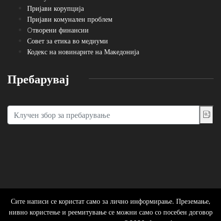
Пријави корупција
Пријави комунален проблем
Oтворени финансии
Совет за етика во медиуми
Кодекс на новинарите на Македонија
Пребарувај
Сите написи се користат само за лично информирање. Преземање,
нивно користење и реемитување се можни само со посебен договор