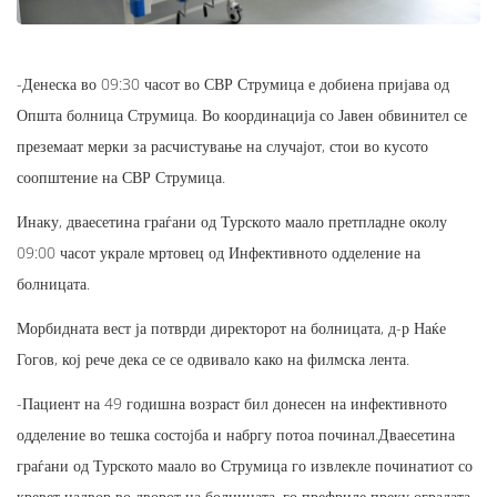
-Денеска во 09:30 часот во СВР Струмица е добиена пријава од
Општа болница Струмица. Во координација со Јавен обвинител се
преземаат мерки за расчистување на случајот, стои во кусото
соопштение на СВР Струмица.
Инаку, дваесетина граѓани од Турското маало претпладне околу
09:00 часот украле мртовец од Инфективното одделение на
болницата.
Морбидната вест ја потврди директорот на болницата, д-р Наќе
Гогов, кој рече дека се се одвивало како на филмска лента.
-Пациент на 49 годишна возраст бил донесен на инфективното
одделение во тешка состојба и набргу потоа починал.Дваесетина
граѓани од Турското маало во Струмица го извлекле починатиот со
кревет надвор во дворот на болницата, го префриле преку оградата