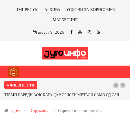
ИМПРЕСУМ
АРХИВА
УСЛОВИ ЗА КОРИСТЕЊЕ
МАРКЕТИНГ
август 9, 2026
ФЛЕШ ВЕСТИ
ТРАМП НАРЕДИ ВОЈСКАТА ДА КОРИСТИ МЕТАЛИ САМО ОД САД
Почну
ИЛИ ОД ПАРТНЕРСКИ ЗЕМЈИ Ќе профитираме ли со бакарот од
Дома
Струмица
Спречен нов инцидент…
Иловица и со антимонот?