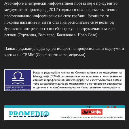
Југоинфо е електронски информативен портал кој е присутен во
медиумскиот простор од 2012 година со цел навремено, точно и
професионално информирање на сите граѓани. Југоинфо ги
покрива настаните и ви ги става на располагање сите вести од
Југоисточниот регион со посебен фокус на струмичкиот макро
регион (Струмица, Василево, Босилово и Ново Село).
Нашата редакција е дел од регистарот на професионални медиуми и
членка на СЕММ (Совет за етика во медиуми)