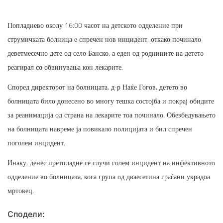
Попладнево околу 16:00 часот на детското одделение при
струмичката болница е спречен нов инцидент, откако починало
деветмесечно дете од село Банско, а еден од роднините на детето
реагирал со обвинувања кон лекарите.
Според директорот на болницата, д-р Наќе Гогов, детето во
болницата било донесено во многу тешка состојба и покрај обидите
за реанимација од страна на лекарите тоа починало. Обезбедувањето
на болницата навреме ја повикало полицијата и бил спречен
поголем инцидент.
Инаку, денес претпладне се случи голем инцидент на инфективното
одделение во болницата, кога група од дваесетина граѓани украдоа
мртовец.
Сподели: