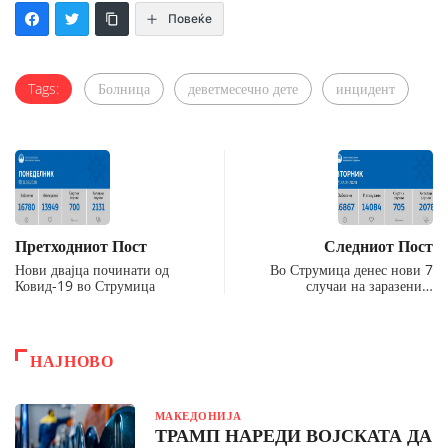
Повеќе
Tags:
Болница
деветмесечно дете
инцидент
Претходниот Пост
Следниот Пост
Нови двајца починати од
Во Струмица денес нови 7
Ковид-19 во Струмица
случаи на заразени…
НАЈНОВО
МАКЕДОНИЈА
ТРАМП НАРЕДИ ВОЈСКАТА ДА