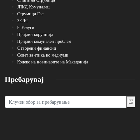
ЈПКД Комуналец
Струмица Гас
ЗЕЛС
E-Услуги
Пријави корупција
Пријави комунален проблем
Oтворени финансии
Совет за етика во медиуми
Кодекс на новинарите на Македонија
Пребарувај