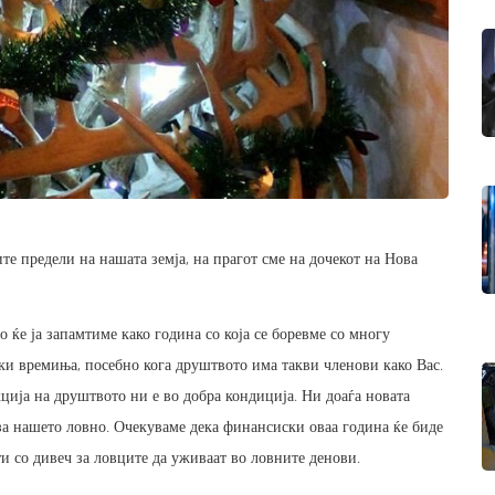
 предели на нашата земја, на прагот сме на дочекот на Нова
ќе ја запамтиме како година со која се боревме со многу
и времиња, посебно кога друштвото има такви членови како Вас.
ција на друштвото ни е во добра кондиција. Ни доаѓа новата
за нашето ловно. Очекуваме дека финансиски оваа година ќе биде
и со дивеч за ловците да уживаат во ловните денови.