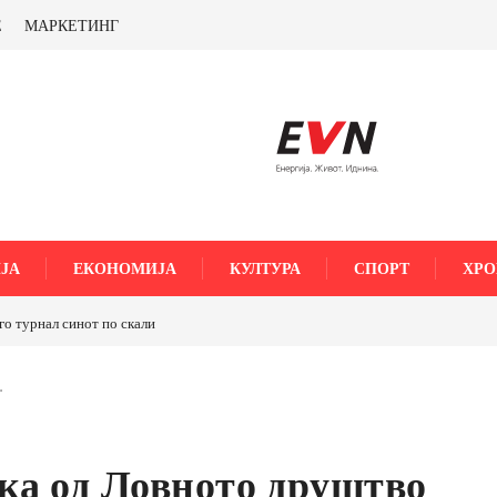
Е
МАРКЕТИНГ
ЈА
ЕКОНОМИЈА
КУЛТУРА
СПОРТ
ХРО
ли
ТРАМП НАРЕДИ ВОЈСКАТА ДА КОРИСТИ МЕТАЛИ САМО ОД
САД ИЛИ ОД ПАРТНЕРСКИ ЗЕМЈИ Ќе профитираме ли со
бакарот од Иловица и со антимонот?
…
ка од Ловното друштво