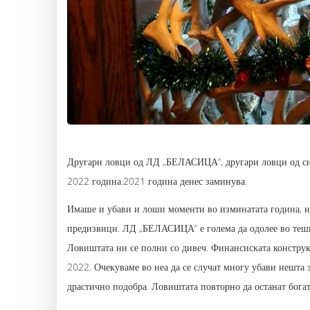
Другари ловци од ЛД „БЕЛАСИЦА“, другари ловци од сите
2022 година.2021 година денес заминува.
Имаше и убави и лоши моменти во изминатата година, но 
предизвици. ЛД „БЕЛАСИЦА“ е голема да одолее во тешк
Ловиштата ни се полни со дивеч. Финансиската конструк
2022. Очекуваме во неа да се случат многу убави нешта 
драстично подобра. Ловиштата повторно да останат богат