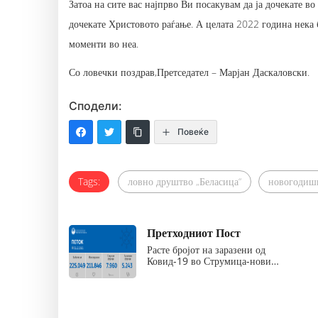
Затоа на сите вас најпрво Ви посакувам да ја дочекате во
дочекате Христовото раѓање. А целата 2022 година нека б
моменти во неа.
Со ловечки поздрав,Претседател – Марјан Даскаловски.
Сподели:
Повеќе
Tags:
ловно друштво „Беласица“
новогодишн
Претходниот Пост
Расте бројот на заразени од
Ковид-19 во Струмица-нови…