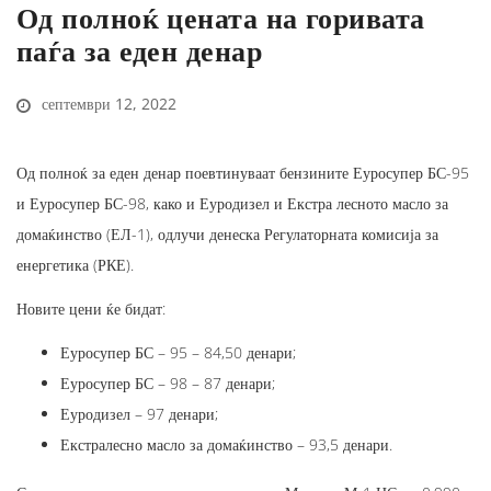
Од полноќ цената на горивата
паѓа за еден денар
септември 12, 2022
Од полноќ за еден денар поевтинуваат бензините Еуросупер БС-95
и Еуросупер БС-98, како и Еуродизел и Екстра лесното масло за
домаќинство (ЕЛ-1), одлучи денеска Регулаторната комисија за
енергетика (РКЕ).
Новите цени ќе бидат:
Еуросупер БС – 95 – 84,50 денари;
Еуросупер БС – 98 – 87 денари;
Еуродизел – 97 денари;
Екстралесно масло за домаќинство – 93,5 денари.