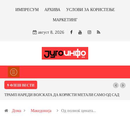
ИМПРЕСУМ
АРХИВА
УСЛОВИ ЗА КОРИСТЕЊЕ
МАРКЕТИНГ
август 8, 2026
ФЛЕШ ВЕСТИ
ТРАМП НАРЕДИ ВОЈСКАТА ДА КОРИСТИ МЕТАЛИ САМО ОД САД
ИЛИ ОД ПАРТНЕРСКИ ЗЕМЈИ Ќе профитираме ли со бакарот од
Дома
Македонија
Од полноќ цената…
Иловица и со антимонот?