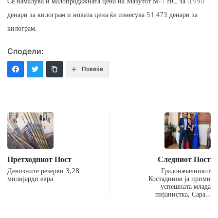
Се намалува и малопродажната цена на Мазутот М-1 НС, за 0,990
денари за килограм и новата цена ќе изнесува 51,473 денари за
килограм.
Сподели:
Повеќе
Претходниот Пост
Следниот Пост
Девизните резерви 3,28
Градоначалникот
милијарди евра
Костадинов ја прими
успешната млада
пијанистка, Сара…