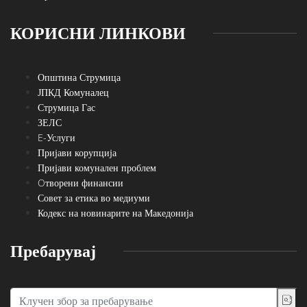
КОРИСНИ ЛИНКОВИ
Општина Струмица
ЈПКД Комуналец
Струмица Гас
ЗЕЛС
E-Услуги
Пријави корупција
Пријави комунален проблем
Oтворени финансии
Совет за етика во медиуми
Кодекс на новинарите на Македонија
Пребарувај