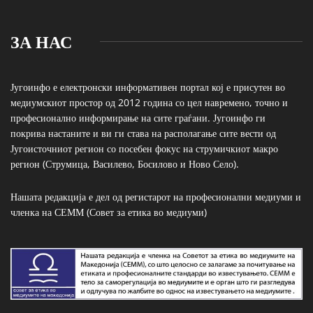
ЗА НАС
Југоинфо е електронски информативен портал кој е присутен во
медиумскиот простор од 2012 година со цел навремено, точно и
професионално информирање на сите граѓани. Југоинфо ги
покрива настаните и ви ги става на располагање сите вести од
Југоисточниот регион со посебен фокус на струмичкиот макро
регион (Струмица, Василево, Босилово и Ново Село).
Нашата редакција е дел од регистарот на професионални медиуми и
членка на СЕММ (Совет за етика во медиуми)