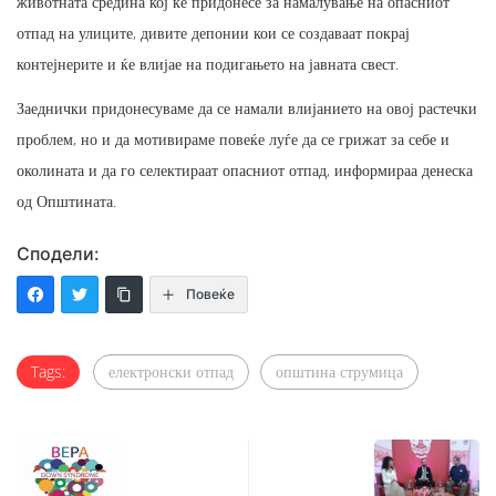
животната средина кој ќе придонесе за намалување на опасниот
отпад на улиците, дивите депонии кои се создаваат покрај
контејнерите и ќе влијае на подигањето на јавната свест.
Заеднички придонесуваме да се намали влијанието на овој растечки
проблем, но и да мотивираме повеќе луѓе да се грижат за себе и
околината и да го селектираат опасниот отпад, информираа денеска
од Општината.
Сподели:
Повеќе
Tags:
електронски отпад
општина струмица