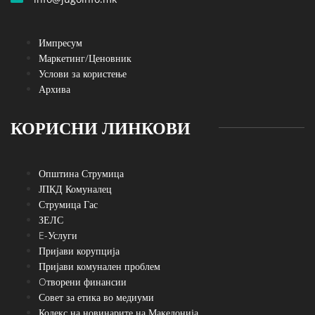
Импресум
Маркетинг/Ценовник
Услови за користење
Архива
КОРИСНИ ЛИНКОВИ
Општина Струмица
ЈПКД Комуналец
Струмица Гас
ЗЕЛС
E-Услуги
Пријави корупција
Пријави комунален проблем
Oтворени финансии
Совет за етика во медиуми
Кодекс на новинарите на Македонија