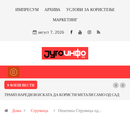
ИМПРЕСУМ
АРХИВА
УСЛОВИ ЗА КОРИСТЕЊЕ
МАРКЕТИНГ
август 7, 2026
ФЛЕШ ВЕСТИ
ОРИСТИ МЕТАЛИ САМО ОД САД
Почнува реконструкцијата на улицата „5
фитираме ли со бакарот од
Дома
Струмица
Општина Струмица од…