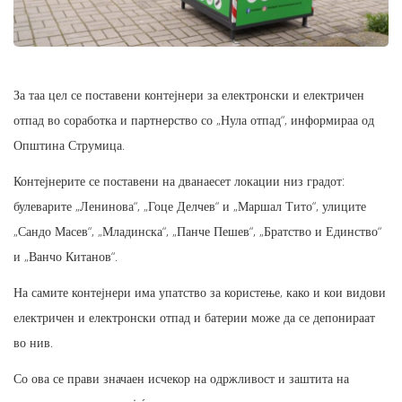
За таа цел се поставени контејнери за електронски и електричен
отпад во соработка и партнерство со „Нула отпад“, информираа од
Општина Струмица.
Контејнерите се поставени на дванаесет локации низ градот:
булеварите „Ленинова“, „Гоце Делчев“ и „Маршал Тито“, улиците
„Сандо Масев“, „Младинска“, „Панче Пешев“, „Братство и Единство“
и „Ванчо Китанов“.
На самите контејнери има упатство за користење, како и кои видови
електричен и електронски отпад и батерии може да се депонираат
во нив.
Со ова се прави значаен исчекор на одржливост и заштита на