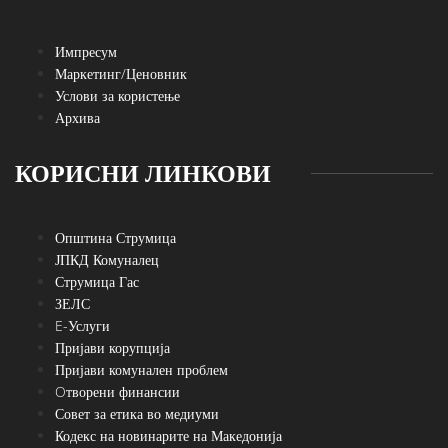
Импресум
Маркетинг/Ценовник
Услови за користење
Архива
КОРИСНИ ЛИНКОВИ
Општина Струмица
ЈПКД Комуналец
Струмица Гас
ЗЕЛС
E-Услуги
Пријави корупција
Пријави комунален проблем
Oтворени финансии
Совет за етика во медиуми
Кодекс на новинарите на Македонија