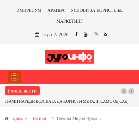
ИМПРЕСУМ
АРХИВА
УСЛОВИ ЗА КОРИСТЕЊЕ
МАРКЕТИНГ
август 7, 2026
ФЛЕШ ВЕСТИ
РАМП НАРЕДИ ВОЈСКАТА ДА КОРИСТИ МЕТАЛИ САМО ОД САД
Почнува
И ОД ПАРТНЕРСКИ ЗЕМЈИ Ќе профитираме ли со бакарот од
Дома
Регион
Почина Мирчо Чуков…
овица и со антимонот?