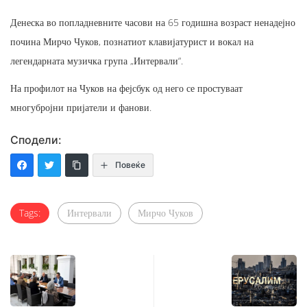
Денеска во попладневните часови на 65 годишна возраст ненадејно
почина Мирчо Чуков, познатиот клавијатурист и вокал на
легендарната музичка група „Интервали“.
На профилот на Чуков на фејсбук од него се простуваат
многубројни пријатели и фанови.
Сподели:
Повеќе
Tags:
Интервали
Мирчо Чуков