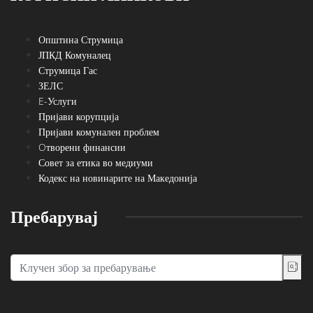
Општина Струмица
ЈПКД Комуналец
Струмица Гас
ЗЕЛС
E-Услуги
Пријави корупција
Пријави комунален проблем
Oтворени финансии
Совет за етика во медиуми
Кодекс на новинарите на Македонија
Пребарувај