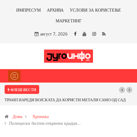
ИМПРЕСУМ
АРХИВА
УСЛОВИ ЗА КОРИСТЕЊЕ
МАРКЕТИНГ
август 7, 2026
ФЛЕШ ВЕСТИ
Д САД
Почнува реконструкцијата на улицата „5-ти Ноември“ во Струмица
 од
Дома
Хроника
Полициски билтен:откриени крадци…