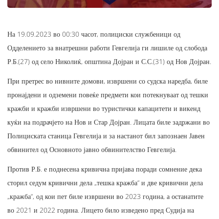
На 19.09.2023 во 00:30 часот, полициски службеници од
Одделението за внатрешни работи Гевгелија ги лишиле од слобода
Р.Б.(27) од село Николиќ, општина Дојран и С.С.(31) од Нов Дојран.
При претрес во нивните домови, извршени со судска наредба, биле
пронајдени и одземени повеќе предмети кои потекнуваат од тешки
кражби и кражби извршени во туристички капацитети и викенд
куќи на подрачјето на Нов и Стар Дојран. Лицата биле задржани во
Полициската станица Гевгелија и за настанот бил запознаен Јавен
обвинител од Основното јавно обвинителство Гевгелија.
Против Р.Б. е поднесена кривична пријава поради сомнение дека
сторил седум кривични дела „тешка кражба“ и две кривични дела
„кражба“, од кои пет биле извршени во 2023 година, а останатите
во 2021 и 2022 година. Лицето било изведено пред Судија на