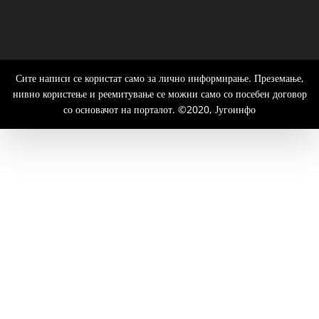
Сите написи се користат само за лично информирање. Преземање,
нивно користење и реемитување се можни само со посебен договор
со основачот на порталот. ©2020, Југоинфо