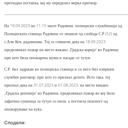
претходна постапка, кој му определил мерка притвор.
——————————————————————————————
На 19.09.2023 во 11.15 часот Радовиш, полициски службеници од
Полициската станица Радовиш го лишиле од слобода С.Р.(52) од
с.Али Коч, радовишко. Тој се сомничи дека на 18.09.2023
предизвикал пожар на место викано „Градска корија“ во Радовиш,
при што била опожарена шума и насади со тутун.
С.Р. бил задржан во полициска станица и со него бил извршен
службен разговор, при што го признал делото. Исто така, тој
признал дека на 31.07.2023 и 01.08.2023, на место викано
„Градска депонија” во Радовиш, предизвикал пожар во кој била
зафатена сушница за тутун со низи, а постоела опасност од
опожарување на куќа.
Сподели: