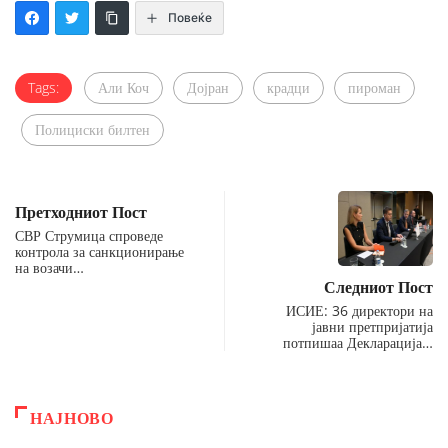
Повеќе
Tags:
Али Коч
Дојран
крадци
пироман
Полициски билтен
Претходниот Пост
СВР Струмица спроведе
контрола за санкционирање
на возачи…
Следниот Пост
ИСИЕ: 36 директори на
јавни претпријатија
потпишаа Декларација…
НАЈНОВО