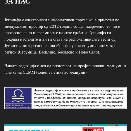
ЗА НАС
Југоинфо е електронски информативен портал кој е присутен во
медиумскиот простор од 2012 година со цел навремено, точно и
професионално информирање на сите граѓани. Југоинфо ги
покрива настаните и ви ги става на располагање сите вести од
Југоисточниот регион со посебен фокус на струмичкиот макро
регион (Струмица, Василево, Босилово и Ново Село).
Нашата редакција е дел од регистарот на професионални медиуми и
членка на СЕММ (Совет за етика во медиуми)