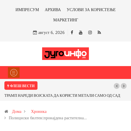
ИМПРЕСУМ
АРХИВА
УСЛОВИ ЗА КОРИСТЕЊЕ
МАРКЕТИНГ
август 6, 2026
ФЛЕШ ВЕСТИ
СТИ МЕТАЛИ САМО ОД САД
Почнува реконструкцијата на улицата „5-ти
ираме ли со бакарот од
Дома
Хроника
Полициски билтен:пронајдена растителна…