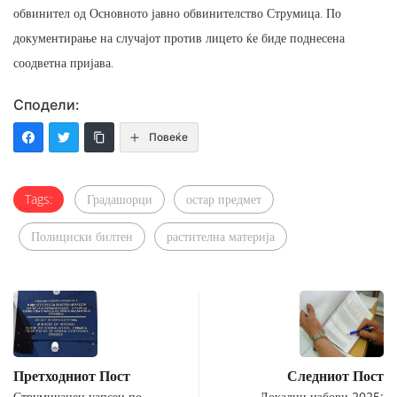
обвинител од Основното јавно обвинителство Струмица. По
документирање на случајот против лицето ќе биде поднесена
соодветна пријава.
Сподели:
Повеќе
Tags:
Градашорци
остар предмет
Полициски билтен
растителна материја
Претходниот Пост
Следниот Пост
Струмичанец уапсен по
Локални избори 2025: