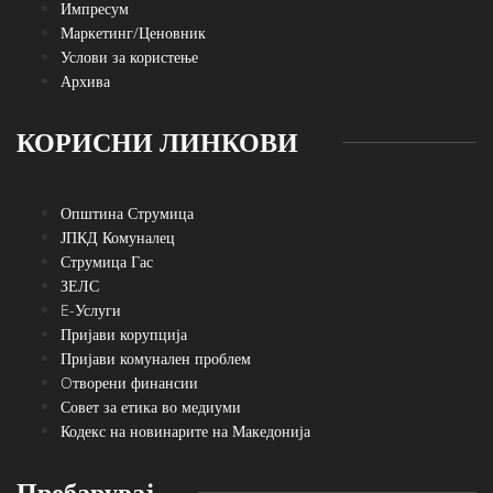
Импресум
Маркетинг/Ценовник
Услови за користење
Архива
КОРИСНИ ЛИНКОВИ
Општина Струмица
ЈПКД Комуналец
Струмица Гас
ЗЕЛС
E-Услуги
Пријави корупција
Пријави комунален проблем
Oтворени финансии
Совет за етика во медиуми
Кодекс на новинарите на Македонија
Пребарувај