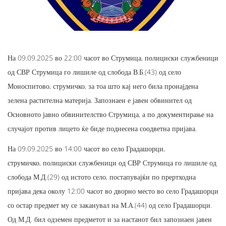
На 09.09.2025 во 22:00 часот во Струмица, полициски службеници
од СВР Струмица го лишиле од слобода В.Б.(43) од село
Моноспитово, струмичко, за тоа што кај него била пронајдена
зелена растителна материја. Запознаен е јавен обвинител од
Основното јавно обвинителство Струмица, а по документирање на
случајот против лицето ќе биде поднесена соодветна пријава.
На 09.09.2025 во 14:00 часот во село Градашорци,
струмичко, полициски службеници од СВР Струмица го лишиле од
слобода М.Д.(29) од истото село, постапувајќи по прертходна
пријава дека околу 12:00 часот во дворно место во село Градашорци
со остар предмет му се заканувал на М.А.(44) од село Градашорци.
Од М.Д. бил одземен предметот и за настанот бил запознаен јавен