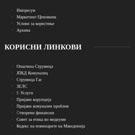
Импресум
Маркетинг/Ценовник
Услови за користење
Архива
КОРИСНИ ЛИНКОВИ
Општина Струмица
ЈПКД Комуналец
Струмица Гас
ЗЕЛС
E-Услуги
Пријави корупција
Пријави комунален проблем
Oтворени финансии
Совет за етика во медиуми
Кодекс на новинарите на Македонија