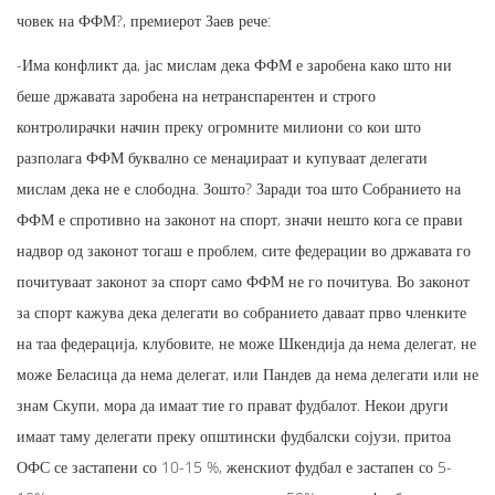
човек на ФФМ?, премиерот Заев рече:
-Има конфликт да, јас мислам дека ФФМ е заробена како што ни
беше државата заробена на нетранспарентен и строго
контролирачки начин преку огромните милиони со кои што
разполага ФФМ буквално се менаџираат и купуваат делегати
мислам дека не е слободна. Зошто? Заради тоа што Собранието на
ФФМ е спротивно на законот на спорт, значи нешто кога се прави
надвор од законот тогаш е проблем, сите федерации во државата го
почитуваат законот за спорт само ФФМ не го почитува. Во законот
за спорт кажува дека делегати во собранието даваат прво членките
на таа федерација, клубовите, не може Шкендија да нема делегат, не
може Беласица да нема делегат, или Пандев да нема делегати или не
знам Скупи, мора да имаат тие го прават фудбалот. Некои други
имаат таму делегати преку општински фудбалски сојузи, притоа
ОФС се застапени со 10-15 %, женскиот фудбал е застапен со 5-