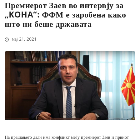
Премиерот Заев во интервју за
„KOHA“: ФФМ е заробена како
што ни беше државата
мај 21, 2021
На прашањето дали има конфликт меѓу премиерот Заев и првиот