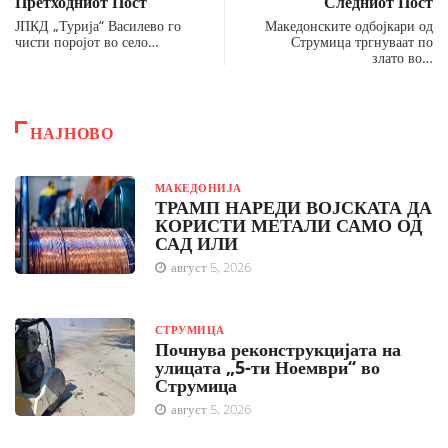
Претходниот Пост
Следниот Пост
ЈПКД „Турија“ Василево го
Македонските одбојкари од
чисти поројот во село…
Струмица тргнуваат по
злато во…
НАЈНОВО
МАКЕДОНИЈА
ТРАМП НАРЕДИ ВОЈСКАТА ДА
КОРИСТИ МЕТАЛИ САМО ОД
САД ИЛИ
август 5, 2026
СТРУМИЦА
Почнува реконструкцијата на
улицата „5-ти Ноември“ во
Струмица
август 5, 2026