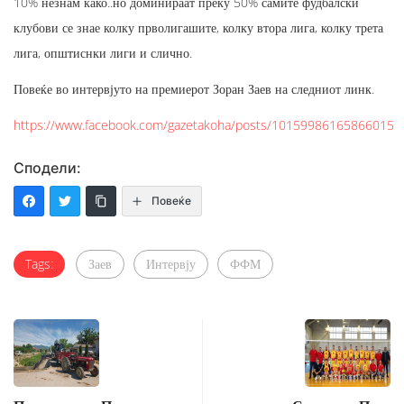
10% незнам како..но доминираат преку 50% самите фудбалски
клубови се знае колку прволигашите, колку втора лига, колку трета
лига, општиснки лиги и слично.
Повеќе во интервјуто на премиерот Зоран Заев на следниот линк.
https://www.facebook.com/gazetakoha/posts/10159986165866015
Сподели:
Повеќе
Tags:
Заев
Интервју
ФФМ