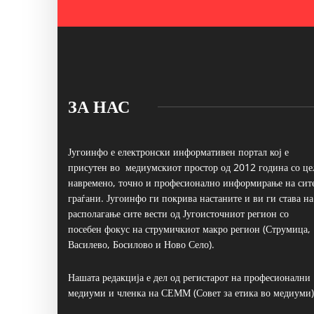
ЗА НАС
Југоинфо е електронски информативен портал кој е
присутен во медиумскиот простор од 2012 година со це
навремено, точно и професионално информирање на сит
граѓани. Југоинфо ги покрива настаните и ви ги става на
располагање сите вести од Југоисточниот регион со
посебен фокус на струмичкиот макро регион (Струмица,
Василево, Босилово и Ново Село).
Нашата редакција е дел од регистарот на професионални
медиуми и членка на СЕММ (Совет за етика во медиуми)