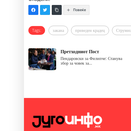
Повеќе
Tags:
закана
приведен крадец
Струми
Претходниот Пост
Пендаровски за Филипче: Станува
збор за човек за…