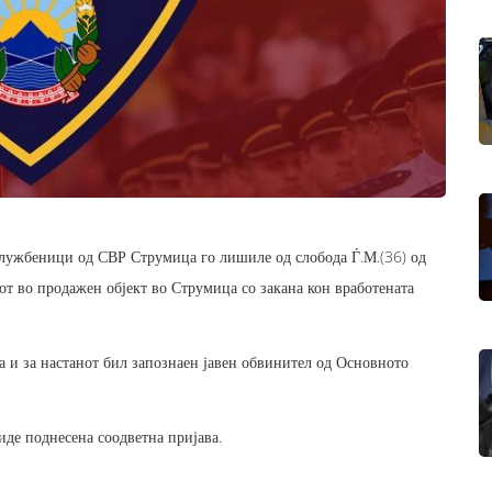
службеници од СВР Струмица го лишиле од слобода Ѓ.М.(36) од
сот во продажен објект во Струмица со закана кон вработената
 и за настанот бил запознаен јавен обвинител од Основното
иде поднесена соодветна пријава.