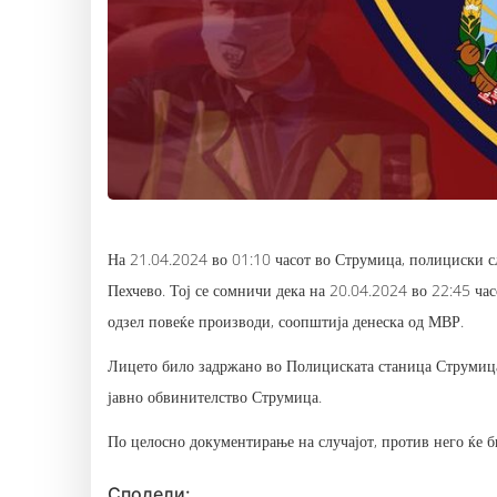
На 21.04.2024 во 01:10 часот во Струмица, полициски 
Пехчево. Тој се сомничи дека на 20.04.2024 во 22:45 ча
одзел повеќе производи, соопштија денеска од МВР.
Лицето било задржано во Полициската станица Струмица
јавно обвинителство Струмица.
По целосно документирање на случајот, против него ќе б
Сподели: