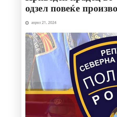
одзел повеќе произв
април 21, 2024