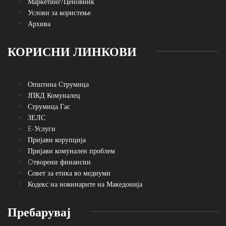
Маркетинг/Ценовник
Услови за користење
Архива
КОРИСНИ ЛИНКОВИ
Општина Струмица
ЈПКД Комуналец
Струмица Гас
ЗЕЛС
E-Услуги
Пријави корупција
Пријави комунален проблем
Oтворени финансии
Совет за етика во медиуми
Кодекс на новинарите на Македонија
Пребарувај