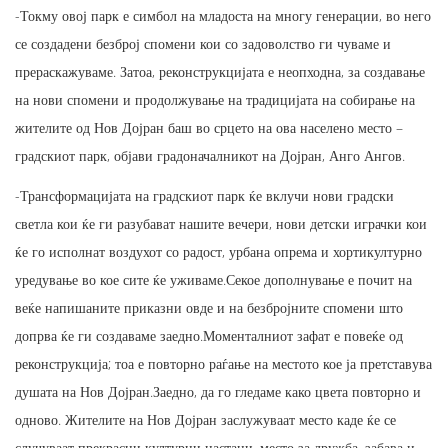
-Токму овој парк е симбол на младоста на многу генерации, во него
се создадени безброј спомени кои со задоволство ги чуваме и
прераскажуваме. Затоа, реконструкцијата е неопходна, за создавање
на нови спомени и продолжување на традицијата на собирање на
жителите од Нов Дојран баш во срцето на ова населено место –
градскиот парк, објави градоначалникот на Дојран, Анго Ангов.
-Трансформацијата на градскиот парк ќе вклучи нови градски
светла кои ќе ги разубават нашите вечери, нови детски играчки кои
ќе го исполнат воздухот со радост, урбана опрема и хортикултурно
уредување во кое сите ќе уживаме.Секое дополнување е почит на
веќе напишаните приказни овде и на безбројните спомени што
допрва ќе ги создаваме заедно.Моменталниот зафат е повеќе од
реконструкција; тоа е повторно раѓање на местото кое ја претставува
душата на Нов Дојран.Заедно, да го гледаме како цвета повторно и
одново. Жителите на Нов Дојран заслужуваат место каде ќе се
случуваат прекрасни културни настани, место за дружба, забава и