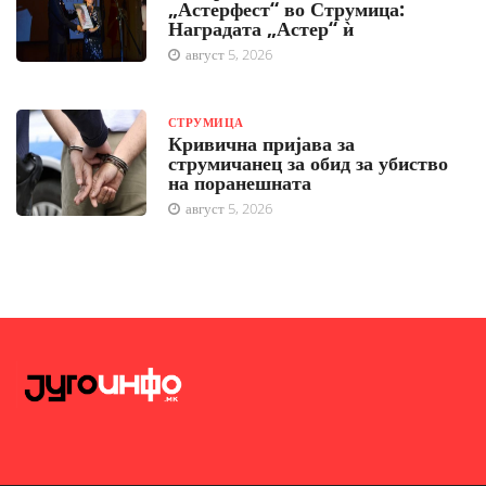
„Астерфест“ во Струмица:
Наградата „Астер“ ѝ
август 5, 2026
СТРУМИЦА
Кривична пријава за
струмичанец за обид за убиство
на поранешната
август 5, 2026