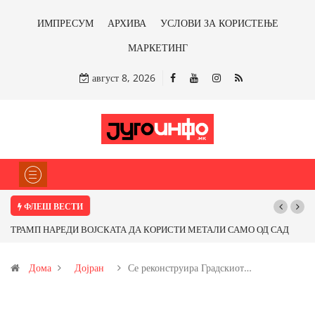
ИМПРЕСУМ
АРХИВА
УСЛОВИ ЗА КОРИСТЕЊЕ
МАРКЕТИНГ
август 8, 2026
ФЛЕШ ВЕСТИ
РАМП НАРЕДИ ВОЈСКАТА ДА КОРИСТИ МЕТАЛИ САМО ОД САД
Почнува
И ОД ПАРТНЕРСКИ ЗЕМЈИ Ќе профитираме ли со бакарот од
Дома
Дојран
Се реконструира Градскиот…
овица и со антимонот?