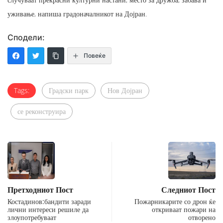
уживање, напиша градоначалникот на Дојран.
Сподели:
Повеќе
Tags:
Градски парк
Нов Дојран
се реконструира
Претходниот Пост
Следниот Пост
Костадинов:бандити заради
Пожарникарите со дрон ќе
лични интереси решиле да
откриваат пожари на
злоупотребуваат
отворено