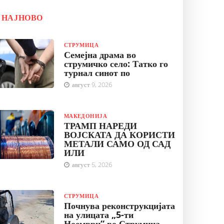
НАЈНОВО
СТРУМИЦА
Семејна драма во
струмичко село: Татко го
турнал синот по
август 9, 2026
МАКЕДОНИЈА
ТРАМП НАРЕДИ
ВОЈСКАТА ДА КОРИСТИ
МЕТАЛИ САМО ОД САД
ИЛИ
август 5, 2026
СТРУМИЦА
Почнува реконструкцијата
на улицата „5-ти
Ноември“ во Струмица