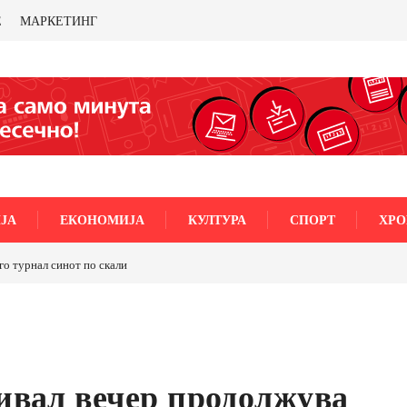
Е
МАРКЕТИНГ
ЈА
ЕКОНОМИЈА
КУЛТУРА
СПОРТ
ХРО
го турнал синот по скали
ТРАМП НАРЕДИ ВОЈСКАТА ДА КОРИСТИ МЕТАЛИ
САД ИЛИ ОД ПАРТНЕРСКИ ЗЕМЈИ Ќе профитираме л
бакарот од Иловица и со антимонот?
ивал вечер продолжува