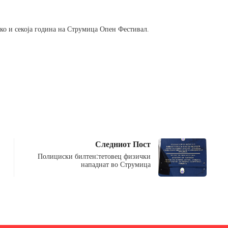
ко и секоја година на Струмица Опен Фестивал.
Следниот Пост
Полициски билтен:тетовец физички
нападнат во Струмица