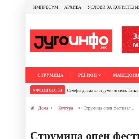
ИМПРЕСУМ
АРХИВА
УСЛОВИ ЗА КОРИСТЕЊ
СТРУМИЦА
РЕГИОН
МАКЕДОНИ
ФЛЕШ ВЕСТИ
Семејна драма во струмичко село: Татко 
Дома
Култура
Струмица опен фестивал…
Струмица опен фест