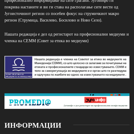
професионално информирање на сите граѓани. Југоинфо ги
покрива настаните и ви ги става на располагање сите вести од
Југоисточниот регион со посебен фокус на струмичкиот макро
регион (Струмица, Василево, Босилово и Ново Село).
Нашата редакција е дел од регистарот на професионални медиуми и
членка на СЕММ (Совет за етика во медиуми)
ИНФОРМАЦИИ