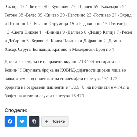
-Скопје 432 -Битола 80 -Куманово 73 -Прилеп 69 -Кавадарци 51-
Тетово 38 -Велес 35 -Кичево 29 -Неготино 23 -Гостивар 21 -Охрид
и Штип по 17 -Кочани,
Струмица-15
и Радовиш по 15-Гевгелија
13 -Свети Николе 11 -Виница 9 -Делчево 8 -Демир Капија 7 -Ресен
и Дебар по 5 -Берово 4 -Крива Паланка и Дојран по 2 -Демир
Хисар, Струга, Богданци, Кратово и Македонски Брод по 1.
Досега во земјата се направени вкупно 713.139 тестирања на
Ковид-19.Вкупната бројка на КОВИД-дијагностицирани лица во
нашата земја од почетокот на епидемијата изнесува 151.122,
бројката на оздравени пациенти е 130.910, на починати е 4.742, а
бројот на активни случаи изнесува 15.470.
Сподели:
Повеќе