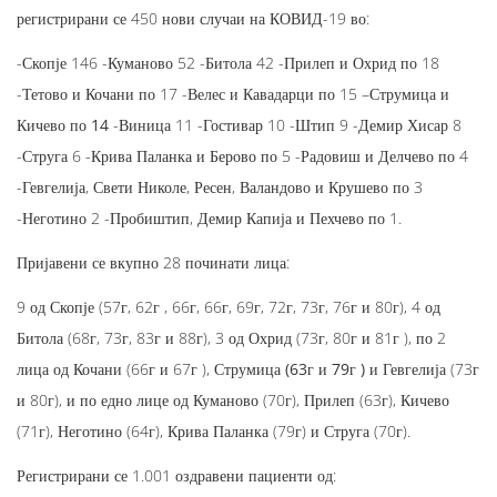
регистрирани се 450 нови случаи на КОВИД-19 во:
-Скопје 146 -Куманово 52 -Битола 42 -Прилеп и Охрид по 18
-Тетово и Кочани по 17 -Велес и Кавадарци по 15 –
Струмица и
Кичево по 14
-Виница 11 -Гостивар 10 -Штип 9 -Демир Хисар 8
-Струга 6 -Крива Паланка и Берово по 5 -Радовиш и Делчево по 4
-Гевгелија, Свети Николе, Ресен, Валандово и Крушево по 3
-Неготино 2 -Пробиштип, Демир Капија и Пехчево по 1.
Пријавени се вкупно 28 починати лица:
9 од Скопје (57г, 62г , 66г, 66г, 69г, 72г, 73г, 76г и 80г), 4 од
Битола (68г, 73г, 83г и 88г), 3 од Охрид (73г, 80г и 81г ), по 2
лица од Кочани (66г и 67г ),
Струмица (63г и 79г )
и Гевгелија (73г
и 80г), и по едно лице од Куманово (70г), Прилеп (63г), Кичево
(71г), Неготино (64г), Крива Паланка (79г) и Струга (70г).
Регистрирани се 1.001 оздравени пациенти од: