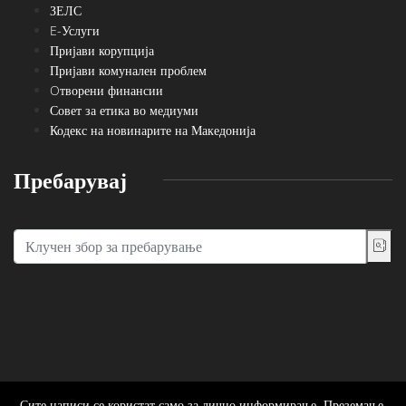
ЗЕЛС
E-Услуги
Пријави корупција
Пријави комунален проблем
Oтворени финансии
Совет за етика во медиуми
Кодекс на новинарите на Македонија
Пребарувај
Сите написи се користат само за лично информирање. Преземање,