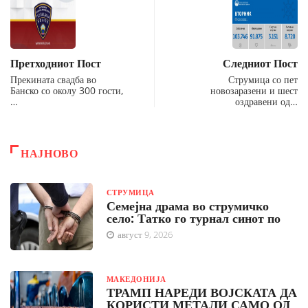
Претходниот Пост
Следниот Пост
Прекината свадба во
Струмица со пет
Банско со околу 300 гости,
новозаразени и шест
…
оздравени од…
НАЈНОВО
СТРУМИЦА
Семејна драма во струмичко
село: Татко го турнал синот по
август 9, 2026
МАКЕДОНИЈА
ТРАМП НАРЕДИ ВОЈСКАТА ДА
КОРИСТИ МЕТАЛИ САМО ОД