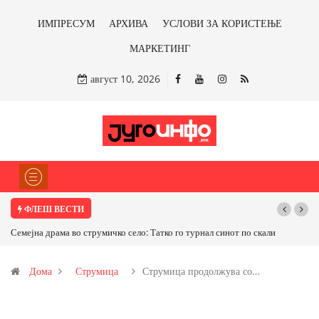
ИМПРЕСУМ
АРХИВА
УСЛОВИ ЗА КОРИСТЕЊЕ
МАРКЕТИНГ
август 10, 2026
ФЛЕШ ВЕСТИ
о: Татко го турнал синот по скали
ТРАМП НАРЕДИ ВОЈСКАТА ДА КОРИСТИ
САД ИЛИ ОД ПАРТНЕРСКИ ЗЕМЈИ Ќе профи
Дома
Струмица
Струмица продолжува со…
бакарот од Иловица и со антимонот?