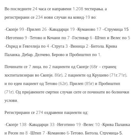
Во последните 24 часа се направени 1.208 тестирања, а
регистрирани се 234 нови случаи на ковид-19 во:
-Скопје 99 -Прилеп 26 -Кавадарци 19 -Куманово 17 –
Струмица 15
-Неготино 9 -Тетово и Кочани по 7 -Гостивар 6 -Штип и Велес по 5
-Охрид и Гевгелија по 4 -Струга 3 -Виница 2 -Битола, Крива
Паланка, Дебар, Делчево, Берово и Пробиштип по 1.
Починати се 7 лица, по 2 пациенти од Скопје (68г – странец
хоспитализиран во Скопје, 86г), 2 пациенти од Крушево (71г,71г),
и по еден пациент од Тетово (62г), Прилеп (85г) и Пробиштип
(71г). Од пријавените смртни случаи сите се починати во болнички
услови.
Регистрирани се 274 оздравени пациенти од:
-Скопје 138 -Кавадарци 33 -Неготино 19 -Велес 10 -Крива Паланка
и Ресен по 8 -Штип 7 -Куманово 6-Тетово, Битола,
Струмица-5
,