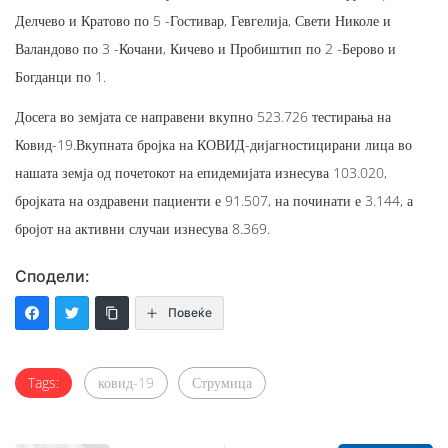
Делчево и Кратово по 5 -Гостивар, Гевгелија, Свети Николе и
Валандово по 3 -Кочани, Кичево и Пробиштип по 2 -Берово и
Богданци по 1.
Досега во земјата се направени вкупно 523.726 тестирања на
Ковид-19.Вкупната бројка на КОВИД-дијагностицирани лица во
нашата земја од почетокот на епидемијата изнесува 103.020,
бројката на оздравени пациенти е 91.507, на починати е 3.144, а
бројот на активни случаи изнесува 8.369.
Сподели:
Повеќе
Tags:
ковид-19
Струмица