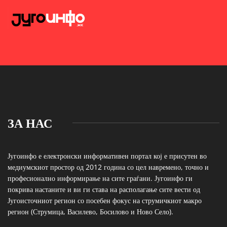
ЗА НАС
Југоинфо е електронски информативен портал кој е присутен во
медиумскиот простор од 2012 година со цел навремено, точно и
професионално информирање на сите граѓани. Југоинфо ги
покрива настаните и ви ги става на располагање сите вести од
Југоисточниот регион со посебен фокус на струмичкиот макро
регион (Струмица, Василево, Босилово и Ново Село).