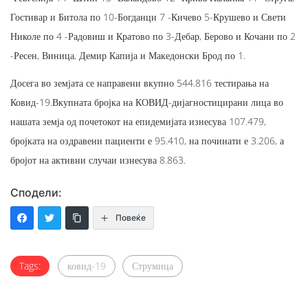
Гостивар и Битола по 10-Богданци 7 -Кичево 5-Крушево и Свети
Николе по 4 -Радовиш и Кратово по 3-Дебар, Берово и Кочани по 2
-Ресен, Виница, Демир Капија и Македонски Брод по 1.
Досега во земјата се направени вкупно 544.816 тестирања на
Ковид-19.Вкупната бројка на КОВИД-дијагностицирани лица во
нашата земја од почетокот на епидемијата изнесува 107.479,
бројката на оздравени пациенти е 95.410, на починати е 3.206, а
бројот на активни случаи изнесува 8.863.
Сподели:
Повеќе
Tags:
ковид-19
Струмица