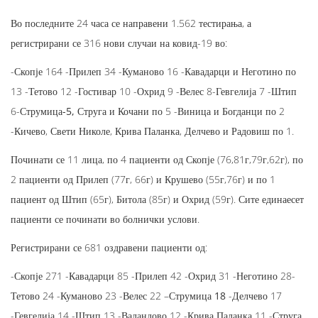
Во последните 24 часа се направени 1.562 тестирања, а
регистрирани се 316 нови случаи на ковид-19 во:
-Скопје 164 -Прилеп 34 -Куманово 16 -Кавадарци и Неготино по
13 -Тетово 12 -Гостивар 10 -Охрид 9 -Велес 8-Гевгелија 7 -Штип
6-
Струмица-5,
Струга и Кочани по 5 -Виница и Богданци по 2
-Кичево, Свети Николе, Крива Паланка, Делчево и Радовиш по 1.
Починати се 11 лица, по 4 пациенти од Скопје (76,81г,79г,62г), по
2 пациенти од Прилеп (77г, 66г) и Крушево (55г,76г) и по 1
пациент од Штип (65г), Битола (85г) и Охрид (59г). Сите единаесет
пациенти се починати во болнички услови.
Регистрирани се 681 оздравени пациенти од:
-Скопје 271 -Кавадарци 85 -Прилеп 42 -Охрид 31 -Неготино 28-
Тетово 24 -Куманово 23 -Велес 22 –
Струмица 18
-Делчево 17
-Гевгелија 14 -Штип 13 -Валандово 12 -Крива Паланка 11 -Струга,