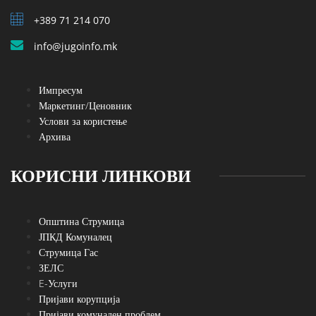
+389 71 214 070
info@jugoinfo.mk
Импресум
Маркетинг/Ценовник
Услови за користење
Архива
КОРИСНИ ЛИНКОВИ
Општина Струмица
ЈПКД Комуналец
Струмица Гас
ЗЕЛС
E-Услуги
Пријави корупција
Пријави комунален проблем