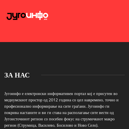
ЗА НАС
Југоинфо е електронски информативен портал кој е присутен во
медиумскиот простор од 2012 година со цел навремено, точно и
професионално информирање на сите граѓани. Југоинфо ги
покрива настаните и ви ги става на располагање сите вести од
Југоисточниот регион со посебен фокус на струмичкиот макро
регион (Струмица, Василево, Босилово и Ново Село).