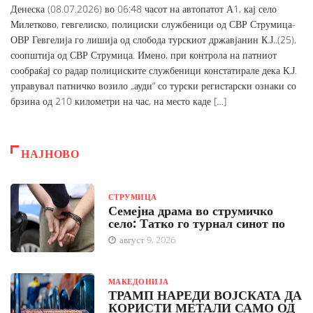
Денеска (08.07.2026) во 06:48 часот на автопатот А1, кај село
Милетково, гевгелиско, полициски службеници од СВР Струмица-
ОВР Гевгелија го лишија од слобода турскиот државјанин К.Ј..(25),
соопштија од СВР Струмица. Имено, при контрола на патниот
сообраќај со радар полициските службеници констатирале дека К.Ј.
управувал патничко возило „ауди“ со турски регистарски ознаки со
брзина од 210 километри на час, на место каде […]
НАЈНОВО
СТРУМИЦА
Семејна драма во струмичко
село: Татко го турнал синот по
август 9, 2026
МАКЕДОНИЈА
ТРАМП НАРЕДИ ВОЈСКАТА ДА
КОРИСТИ МЕТАЛИ САМО ОД