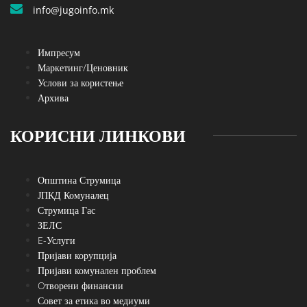
info@jugoinfo.mk
Импресум
Маркетинг/Ценовник
Услови за користење
Архива
КОРИСНИ ЛИНКОВИ
Општина Струмица
ЈПКД Комуналец
Струмица Гас
ЗЕЛС
E-Услуги
Пријави корупција
Пријави комунален проблем
Oтворени финансии
Совет за етика во медиуми