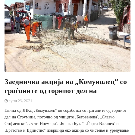
Заедничка акција на „Комуналец“ со
граѓаните од горниот дел на
јуни 29, 2021
Екипа од ЈПКД „Комуналец“ во соработка со граѓаните од горниот
дел на Струмица, поточно од улиците „Бетовенова“, „Славчо
Стојменски“, „5-ти Ноември“, „Бошко Буха“, „Ѓорги Василев“ и
„Братство и Единство“ извршија еко акција со чистење и уредување