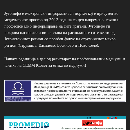
Југоинфо е електронски информативен портал кој е присутен во
медиумскиот простор од 2012 година со цел навремено, точно и
професионално информирање на сите граѓани. Југоинфо ги
покрива настаните и ви ги става на располагање сите вести од
Југоисточниот регион со посебен фокус на струмичкиот макро
регион (Струмица, Василево, Босилово и Ново Село).
Нашата редакција е дел од регистарот на професионални медиуми и
членка на СЕММ (Совет за етика во медиуми)