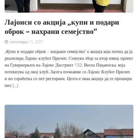
Лајонси со акција „купи и подари
оброк – нахрани семејство“
септември 11, 2021
„Купи и подари оброк – нахрани семејство“ е акција која почна да ја
реализира Лајонс клубот Прилеп. Станува збор за втор имиџ проект
на Гувернерката на Лајонс Дистрикт 132, Весна Пацаноска, која
потекнува од овој клуб.„Засега почнавме со Лајонс Клубот Прилеп
и во соработка со пет ресторани. Целта е оваа акција да се прошири
низ […]