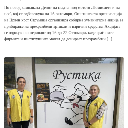
По повод кампањата Денот на гладта, под мотото „Помислете и на
нас“, кој се одбележува на 16 октомври, Општинската организација
на Црвен крст Струмица организира собирна хуманитарна акција за
прибирање на прехрамбени артикли и парични средства. Акцијата
се одржува во периодот од 16 до 22 Октомври, каде граѓаните,
фирмите и институциите можат да донираат прехрамбени […]