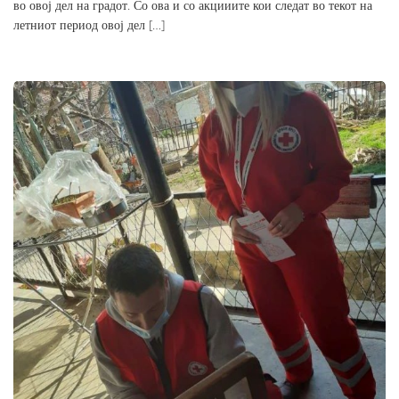
во овој дел на градот. Со ова и со акцииите кои следат во текот на
летниот период овој дел […]