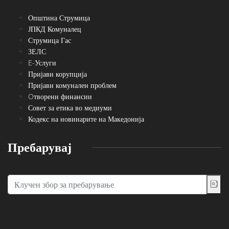
Општина Струмица
ЈПКД Комуналец
Струмица Гас
ЗЕЛС
E-Услуги
Пријави корупција
Пријави комунален проблем
Oтворени финансии
Совет за етика во медиуми
Кодекс на новинарите на Македонија
Пребарувај