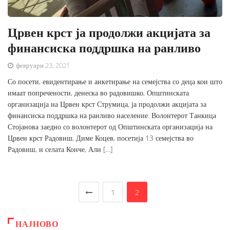
Црвен крст ја продолжи акцијата за
финансиска поддршка на ранливо
февруари 23, 2021
Со посети, евидентирање и анкетирање на семејства со деца кои што
имаат попречености, денеска во радовишко, Општинската
организација на Црвен крст Струмица, ја продолжи акцијата за
финансиска поддршка на ранливо население. Волонтерот Танкица
Стојанова заедно со волонтерот од Општинската организација на
Црвен крст Радовиш, Диме Коцев, посетија 13 семејства во
Радовиш, и селата Конче, Али […]
1
2
НАЈНОВО