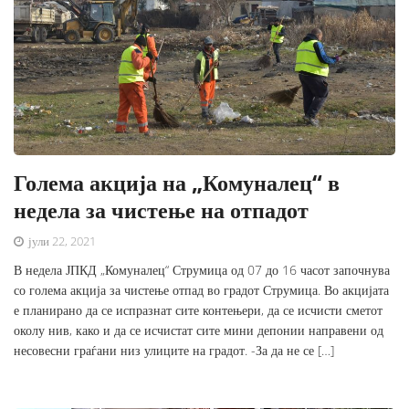
Голема акција на „Комуналец“ в
недела за чистење на отпадот
јули 22, 2021
В недела ЈПКД „Комуналец“ Струмица од 07 до 16 часот започнува
со голема акција за чистење отпад во градот Струмица. Во акцијата
е планирано да се испразнат сите контењери, да се исчисти сметот
околу нив, како и да се исчистат сите мини депонии направени од
несовесни граѓани низ улиците на градот. -За да не се […]