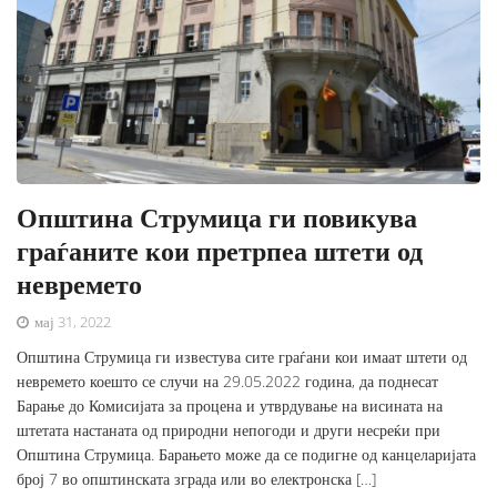
Општина Струмица ги повикува
граѓаните кои претрпеа штети од
невремето
мај 31, 2022
Општина Струмица ги известува сите граѓани кои имаат штети од
невремето коешто се случи на 29.05.2022 година, да поднесат
Барање до Комисијата за процена и утврдување на висината на
штетата настаната од природни непогоди и други несреќи при
Општина Струмица. Барањето може да се подигне од канцеларијата
број 7 во општинската зграда или во електронска […]