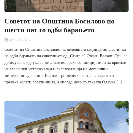
Советот на Општина Босилово по
шести пат го одби барањето
мај 30, 2023
Советот на Општина Босилово на денешната седница по шести пат
го одби барањето на советникот од „Стига е“, Стојан Велков -Трн, за
донесување одлука за мислење во врска со иницијативи за вршење
на геолошки истражувања и експлоатација на металични
минерални суровини. Велков-Трн денеска со транспарент ги
пречека колеги советниците, а според него со таквата Одлука […]