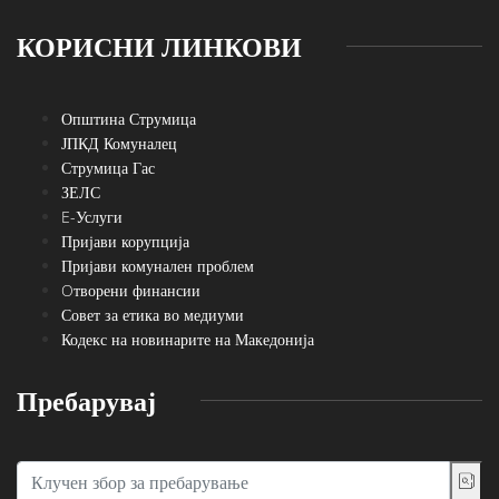
КОРИСНИ ЛИНКОВИ
Општина Струмица
ЈПКД Комуналец
Струмица Гас
ЗЕЛС
E-Услуги
Пријави корупција
Пријави комунален проблем
Oтворени финансии
Совет за етика во медиуми
Кодекс на новинарите на Македонија
Пребарувај