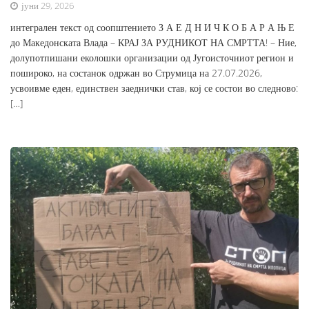
јуни 29, 2026
интегрален текст од соопштението З А Е Д Н И Ч К О Б А Р А Њ Е
до Македонската Влада – КРАЈ ЗА РУДНИКОТ НА СМРТТА! – Ние,
долупотпишани еколошки организации од Југоисточниот регион и
пошироко, на состанок одржан во Струмица на 27.07.2026,
усвоивме еден, единствен заеднички став, кој се состои во следново:
[…]