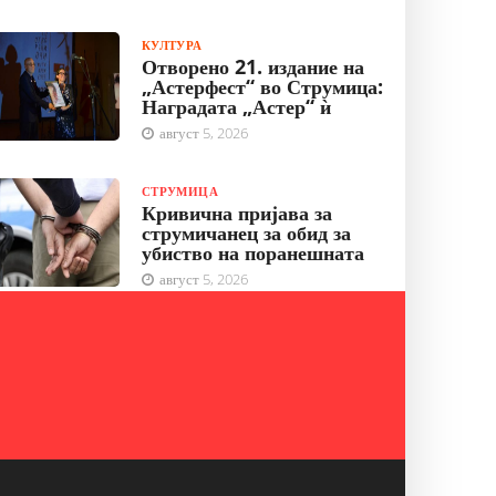
КУЛТУРА
Отворено 21. издание на
„Астерфест“ во Струмица:
Наградата „Астер“ ѝ
август 5, 2026
СТРУМИЦА
Кривична пријава за
струмичанец за обид за
убиство на поранешната
август 5, 2026