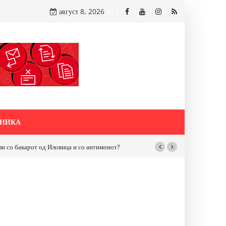
август 8, 2026
НИКА
бакарот од Иловица и со антимонот?
Почнува реконструкцијата на улицат