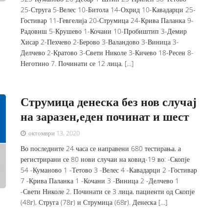
25-Струга 5-Велес 10-Битола 14-Охрид 10-Кавадарци 25-
Гостивар 11-Гевгелија 20-Струмица 24-Крива Паланка 9-
Радовиш 5-Крушево 1-Кочани 10-Пробиштип 3-Демир
Хисар 2-Пехчево 2-Берово 3-Валандово 3-Виница 3-
Делчево 2-Кратово 3-Свети Николе 3-Кичево 18-Ресен 8-
Неготино 7. Починати се 12 лица, […]
Струмица денеска без нов случај
на заразен,еден починат и шест
октомври 13, 2020
Во последните 24 часа се направени 680 тестирања, а
регистрирани се 80 нови случаи на ковид-19 во: -Скопје
54 -Куманово 1 -Тетово 3 -Велес 4 -Кавадарци 2 -Гостивар
7 -Крива Паланка 1 -Кочани 3 -Виница 2 -Делчево 1
-Свети Николе 2. Починати се 3 лица, пациенти од Скопје
(48г), Струга (78г) и Струмица (68г). Денеска […]