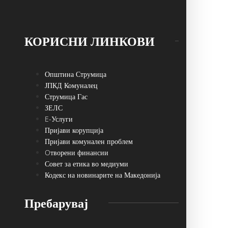
КОРИСНИ ЛИНКОВИ
Општина Струмица
ЈПКД Комуналец
Струмица Гас
ЗЕЛС
E-Услуги
Пријави корупција
Пријави комунален проблем
Oтворени финансии
Совет за етика во медиуми
Кодекс на новинарите на Македонија
Пребарувај