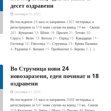
десет оздравени
октомври 23, 2020
Во последните 24 часа се направени 2367 тестирања, а
регистрирани се 518 нови случаи на ковид-19 во: – Скопје
261- Куманово 13- Штип 19- Прилеп 21- Тетово 30-
Струга 5- Велес 13- Битола 21- Охрид 15- Кавадарци 11-
Гостивар 10- Гевгелија 11- Струмица 23– Крива Паланка
4- Радовиш 6- Кочани 11- Пробиштип 6- Берово 2- […]
Во Струмица нови 24
новозаразени, еден починат и 18
оздравени
октомври 21, 2020
Во последните 24 часа се направени 2688 тестирања, а
регистрирани се 641 нови случаи на ковид-19 во: -Скопје
325-Куманово 26-Дебар 1-Штип 25-Прилеп 38-Тетово