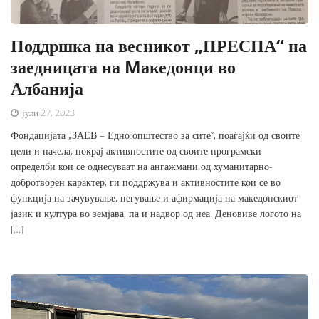
Поддршка на весникот „ПРЕСПА“ на
заедницата на Mакедонци во
Албанија
јули 27, 2023
Фондацијата „ЗАЕВ – Едно општество за сите“, поаѓајќи од своите
цели и начела, покрај активностите од своите програмски
определби кои се однесуваат на ангажмани од хуманитарно-
добротворен карактер, ги поддржува и активностите кои се во
функција на зачувување, негување и афирмација на македонскиот
јазик и култура во земјава, па и надвор од неа. Деновиве логото на
[…]