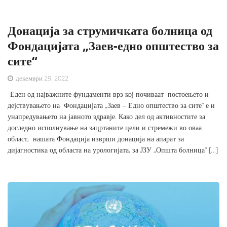
Донација за струмичката болница од
Фондацијата „Заев-едно општество за
сите“
декември 29, 2022
-Еден од најважните фундаменти врз кој почиваат постоењето и
дејствувањето на Фондацијата „Заев – Едно општество за сите“ е и
унапредувањето на јавното здравје. Како дел од активностите за
доследно исполнување на зацртаните цели и стремежи во оваа
област, нашата Фондација изврши донација на апарат за
дијагностика од областа на урологијата, за ЈЗУ „Општа болница“ […]