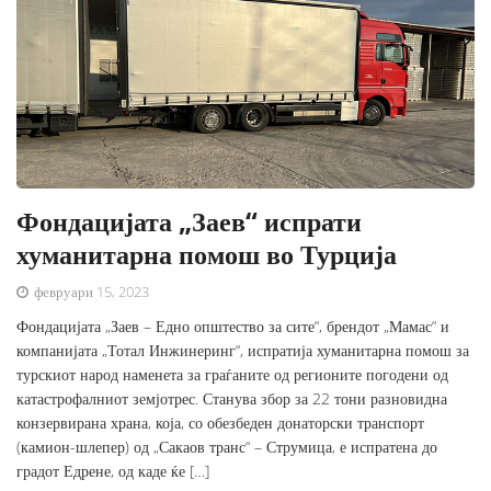
Фондацијата „Заев“ испрати
хуманитарна помош во Турција
февруари 15, 2023
Фондацијата „Заев – Едно општество за сите“, брендот „Мамас“ и
компанијата „Тотал Инжинеринг“, испратија хуманитарна помош за
турскиот народ наменета за граѓаните од регионите погодени од
катастрофалниот земјотрес. Станува збор за 22 тони разновидна
конзервирана храна, која, со обезбеден донаторски транспорт
(камион-шлепер) од „Сакаов транс“ – Струмица, е испратена до
градот Едрене, од каде ќе […]