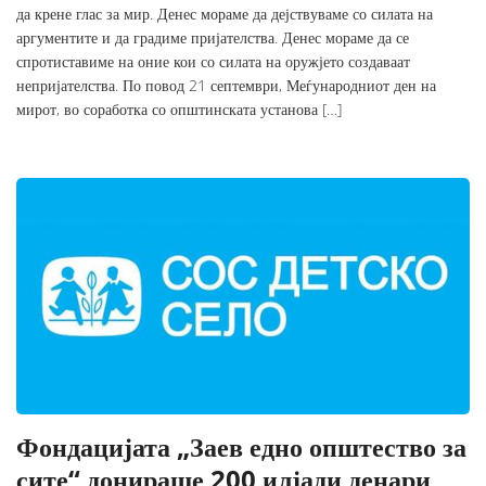
да крене глас за мир. Денес мораме да дејствуваме со силата на
аргументите и да градиме пријателства. Денес мораме да се
спротиставиме на оние кои со силата на оружјето создаваат
непријателства. По повод 21 септември, Меѓународниот ден на
мирот, во соработка со општинската установа […]
Фондацијата „Заев едно општество за
сите“ донираше 200 илјади денари