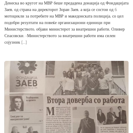
Денеска во кругот на МВР беше предадена донација од Фондацијата
Заев, од страна на директорот Зоран Заев, а која се состои од 6
мотоцикли за потребите на МВР и македонската полиција, со цел
подобри резултати на повеќе организациони единици при
Министерството, објави министерот за внатрешни работи, Оливер
Спасовски. -Министерството за внатрешни работи има силен
сојузник […]