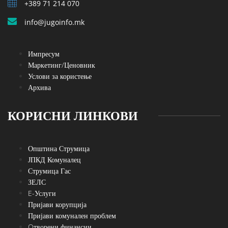
+389 71 214 070
info@jugoinfo.mk
Импресум
Маркетинг/Ценовник
Услови за користење
Архива
КОРИСНИ ЛИНКОВИ
Општина Струмица
ЈПКД Комуналец
Струмица Гас
ЗЕЛС
E-Услуги
Пријави корупција
Пријави комунален проблем
Oтворени финансии