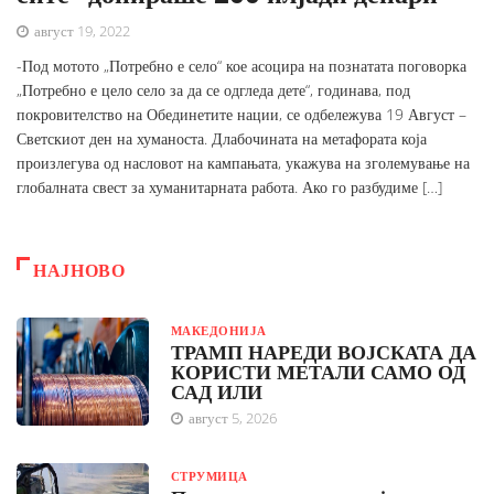
август 19, 2022
-Под мотото „Потребно е село“ кое асоцира на познатата поговорка
„Потребно е цело село за да се одгледа дете“, годинава, под
покровителство на Обединетите нации, се одбележува 19 Август –
Светскиот ден на хуманоста. Длабочината на метафората која
произлегува од насловот на кампањата, укажува на зголемување на
глобалната свест за хуманитарната работа. Ако го разбудиме […]
НАЈНОВО
МАКЕДОНИЈА
ТРАМП НАРЕДИ ВОЈСКАТА ДА
КОРИСТИ МЕТАЛИ САМО ОД
САД ИЛИ
август 5, 2026
СТРУМИЦА