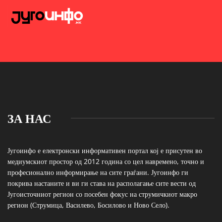
ЗА НАС
Југоинфо е електронски информативен портал кој е присутен во
медиумскиот простор од 2012 година со цел навремено, точно и
професионално информирање на сите граѓани. Југоинфо ги
покрива настаните и ви ги става на располагање сите вести од
Југоисточниот регион со посебен фокус на струмичкиот макро
регион (Струмица, Василево, Босилово и Ново Село).