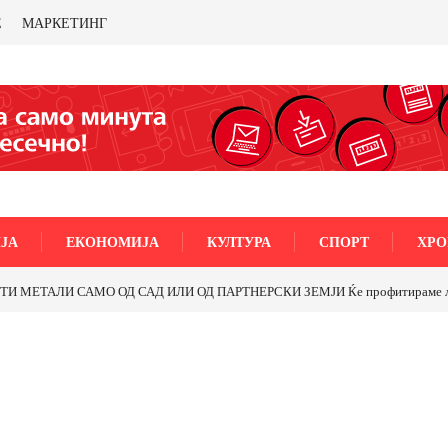
Е
МАРКЕТИНГ
ЈА
ЕКОНОМИЈА
КУЛТУРА
СПОРТ
ХРО
МЕТАЛИ САМО ОД САД ИЛИ ОД ПАРТНЕРСКИ ЗЕМЈИ Ќе профитираме ли со 