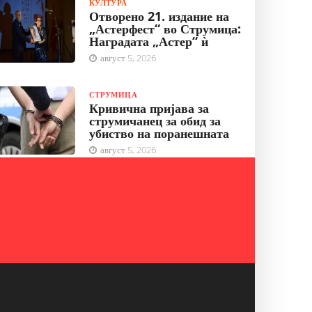
КУЛТУРА
Отворено 21. издание на
„Астерфест“ во Струмица:
Наградата „Астер“ ѝ
август 5, 2026
СТРУМИЦА
Кривична пријава за
струмичанец за обид за
убиство на поранешната
август 5, 2026