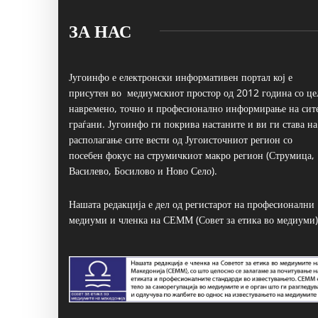
ЗА НАС
Југоинфо е електронски информативен портал кој е
присутен во медиумскиот простор од 2012 година со це
навремено, точно и професионално информирање на сит
граѓани. Југоинфо ги покрива настаните и ви ги става на
располагање сите вести од Југоисточниот регион со
посебен фокус на струмичкиот макро регион (Струмица,
Василево, Босилово и Ново Село).
Нашата редакција е дел од регистарот на професионални
медиуми и членка на СЕММ (Совет за етика во медиуми)