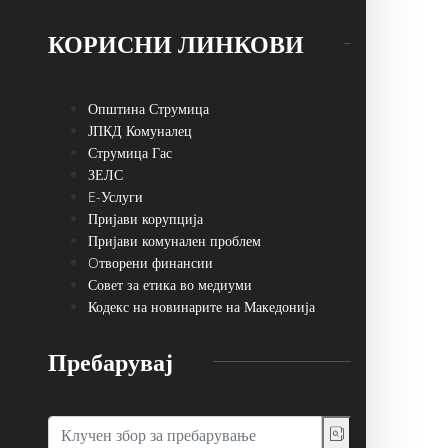
КОРИСНИ ЛИНКОВИ
Општина Струмица
ЈПКД Комуналец
Струмица Гас
ЗЕЛС
E-Услуги
Пријави корупција
Пријави комунален проблем
Oтворени финансии
Совет за етика во медиуми
Кодекс на новинарите на Македонија
Пребарувај