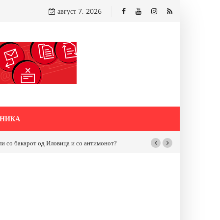
август 7, 2026
НИКА
бакарот од Иловица и со антимонот?