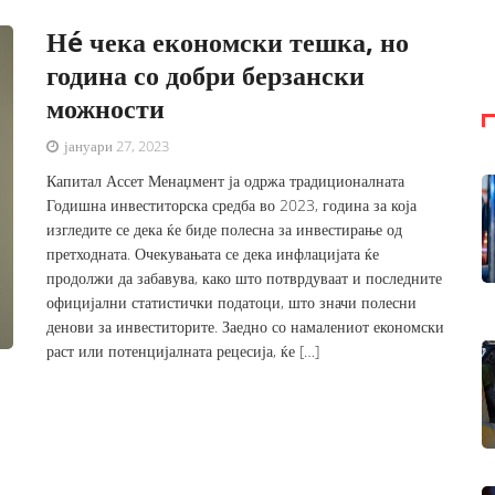
Нé чека економски тешка, но
година со добри берзански
можности
јануари 27, 2023
Капитал Ассет Менаџмент ја одржа традиционалната
Годишна инвеститорска средба во 2023, година за која
изгледите се дека ќе биде полесна за инвестирање од
претходната. Очекувањата се дека инфлацијата ќе
продолжи да забавува, како што потврдуваат и последните
официјални статистички податоци, што значи полесни
денови за инвеститорите. Заедно со намалениот економски
раст или потенцијалната рецесија, ќе […]