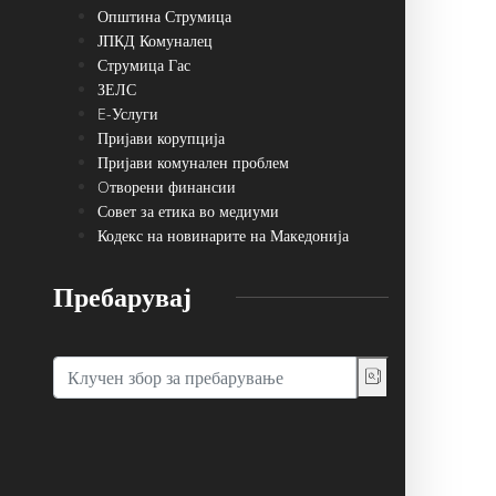
Општина Струмица
ЈПКД Комуналец
Струмица Гас
ЗЕЛС
E-Услуги
Пријави корупција
Пријави комунален проблем
Oтворени финансии
Совет за етика во медиуми
Кодекс на новинарите на Македонија
Пребарувај