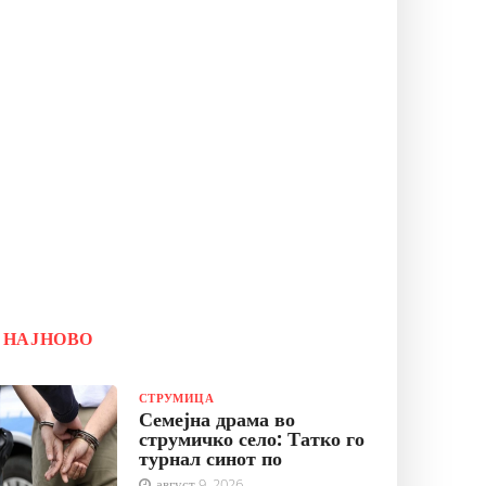
НАЈНОВО
СТРУМИЦА
Семејна драма во
струмичко село: Татко го
турнал синот по
август 9, 2026