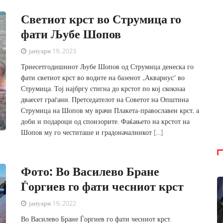
Светиот крст во Струмица го
фати Љубе Шопов
јануари 19, 2023
Триесетгодишниот Љубе Шопов од Струмица денеска го
фати светиот крст во водите на базенот „Аквариус“ во
Струмица. Тој најбргу стигна до крстот по кој скокнаа
дваесет граѓани. Претседателот на Советот на Општина
Струмица на Шопов му врачи Плакета-православен крст, а
доби и подароци од спонзорите. Фаќањето на крстот на
Шопов му го честиташе и градоначалникот […]
Фото: Во Василево Бране
Ѓоргиев го фати чесниот крст
јануари 19, 2022
Во Василево Бране Ѓоргиев го фати чесниот крст.