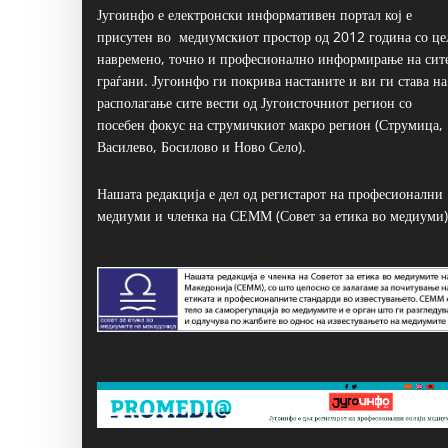
Југоинфо е електронски информативен портал кој е
присутен во медиумскиот простор од 2012 година со це
навремено, точно и професионално информирање на сит
граѓани. Југоинфо ги покрива настаните и ви ги става на
располагање сите вести од Југоисточниот регион со
посебен фокус на струмичкиот макро регион (Струмица,
Василево, Босилово и Ново Село).
Нашата редакција е дел од регистарот на професионални
медиуми и членка на СЕММ (Совет за етика во медиуми)