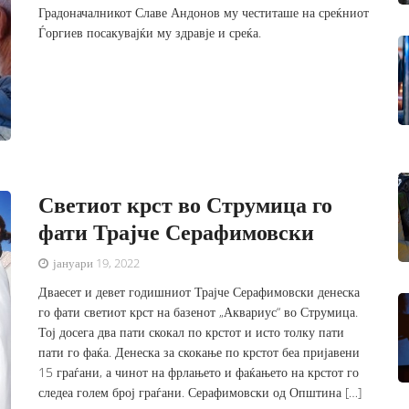
Градоначалникот Славе Андонов му честиташе на среќниот
Ѓоргиев посакувајќи му здравје и среќа.
Светиот крст во Струмица го
фати Трајче Серафимовски
јануари 19, 2022
Дваесет и девет годишниот Трајче Серафимовски денеска
го фати светиот крст на базенот „Аквариус“ во Струмица.
Тој досега два пати скокал по крстот и исто толку пати
пати го фаќа. Денеска за скокање по крстот беа пријавени
15 граѓани, а чинот на фрлањето и фаќањето на крстот го
следеа голем број граѓани. Серафимовски од Општина […]