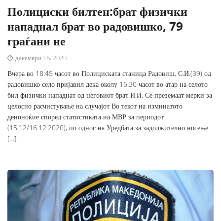
Полициски билтен:брат физички
нападнал брат во радовишко, 79
граѓани не
декември 16, 2020
Вчера во 18:45 часот во Полициската станица Радовиш, С.И.(39) од
радовишко село пријавил дека околу 16.30 часот во атар на селото
бил физички нападнат од неговиот брат И.И. Се преземаат мерки за
целосно расчистување на случајот Во текот на изминатото
деноноќие според статистиката на МВР за периодот
(15.12/16.12.2020), по однос на Уредбата за задолжително носење
[…]