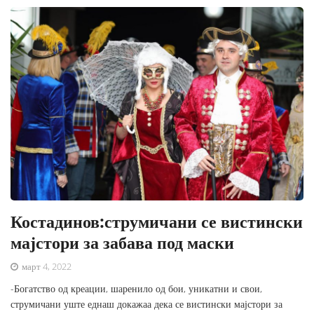
Костадинов:струмичани се вистински
мајстори за забава под маски
март 4, 2022
-Богатство од креации, шаренило од бои, уникатни и свои,
струмичани уште еднаш докажаа дека се вистински мајстори за