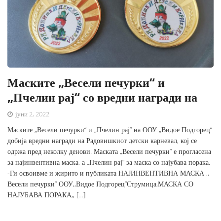
Маските „Весели печурки“ и
„Пчелин рај“ со вредни награди на
јуни 2, 2022
Маските „Весели печурки“ и „Пчелин рај“ на ООУ „Видое Подгорец“
добија вредни награди на Радовишкиот детски карневал, кој се
одржа пред неколку денови. Маската „Весели печурки“ е прогласена
за најинвентивна маска, а „Пчелин рај“ за маска со најубава порака.
-Ги освоивме и жирито и публиката НАЈИНВЕНТИВНА МАСКА ,,
Весели печурки” ООУ,,Видое Подгорец”Струмица,МАСКА СО
НАЈУБАВА ПОРАКА,, […]