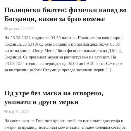
Полициски билтен: физички напад во
Богданци, казни за брзо возење
август 24, 2021
На 23.08.2021 година во 04.30 часот во Полициската канцеларија
Богданци, Љ.К.(18) од село Богданци пријавила дека околу 03.30
часот на улица „Петар Мусев“ била физички нападната од Д.М. од
Богданци. Се преземаат мерки за расчистување на случајот. На
23.08.2021 година во периодот од 06.00 до 09.00 часот Секторот
за внатрешни работи Струмица презеде засилени мерки […]
Од утре без маска на отворено,
укинати и други мерки
мај 31, 2021
На состанокот на Главниот кризен штаб, по исцрпната дискусија и
имајќи ја предвид поволната моментална епидемиолошка состојба