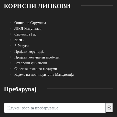
КОРИСНИ ЛИНКОВИ
Општина Струмица
ЈПКД Комуналец
Струмица Гас
ЗЕЛС
E-Услуги
Пријави корупција
Пријави комунален проблем
Oтворени финансии
Совет за етика во медиуми
Кодекс на новинарите на Македонија
Пребарувај