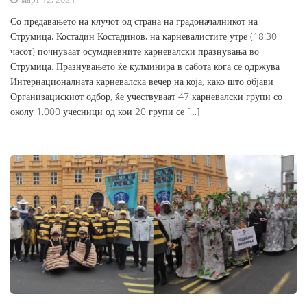
Со предавањето на клучот од страна на градоначалникот на
Струмица, Костадин Костадинов, на карневалистите утре (18:30
часот) почнуваат осумдневните карневалски празнувања во
Струмица. Празнувањето ќе кулминира в сабота кога се одржува
Интернационалната карневалска вечер на која, како што објави
Организацискиот одбор, ќе учествуваат 47 карневалски групи со
околу 1.000 учесници од кои 20 групи се […]