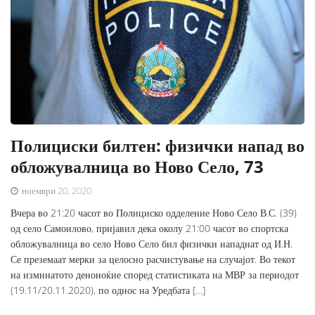
Полициски билтен: физички напад во
обложувалница во Ново Село, 73
ноември 20, 2020
Вчера во 21:20 часот во Полициско одделение Ново Село В.С. (39)
од село Самоилово, пријавил дека околу 21:00 часот во спортска
обложувалница во село Ново Село бил физички нападнат од И.Н.
Се преземаат мерки за целосно расчистување на случајот. Во текот
на изминатото деноноќие според статистиката на МВР за периодот
(19.11/20.11.2020), по однос на Уредбата […]