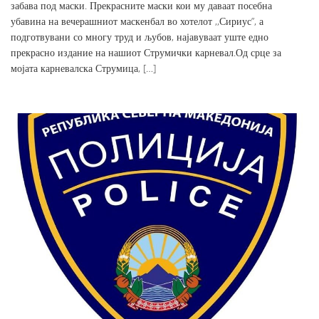
забава под маски. Прекрасните маски кои му даваат посебна
убавина на вечерашниот маскенбал во хотелот ,,Сириус”, а
подготвувани со многу труд и љубов, најавуваат уште едно
прекрасно издание на нашиот Струмички карневал.Од срце за
мојата карневалска Струмица, […]