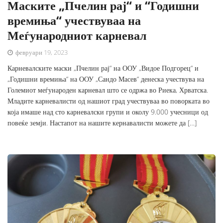
Маските „Пчелин рај“ и “Годишни
времиња“ учествуваа на
Меѓународниот карневал
февруари 19, 2023
Карневалските маски „Пчелин рај“ на ООУ „Видое Подгорец“ и
„Годишни времиња“ на ООУ „Сандо Масев“ денеска учествува на
Големиот меѓународен карневал што се одржа во Риека, Хрватска.
Младите карневалисти од нашиот град учествуваа во поворката во
која имаше над сто карневалски групи и околу 9.000 учесници од
повеќе земји. Настапот на нашите кернавалисти можете да […]