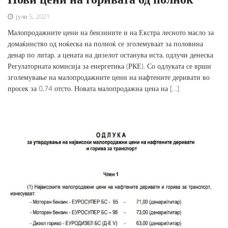
јули 5, 2021
Малопродажните цени на бензините и на Екстра лесното масло за
домаќинство од ноќеска на полноќ се зголемуваат за половина
денар по литар, а цената на дизелот останува иста, одлучи денеска
Регулаторната комисија за енергетика (РКЕ). Со одлуката се врши
зголемување на малопродажните цени на нафтените деривати во
просек за 0,74 отсто. Новата малопродажна цена на […]