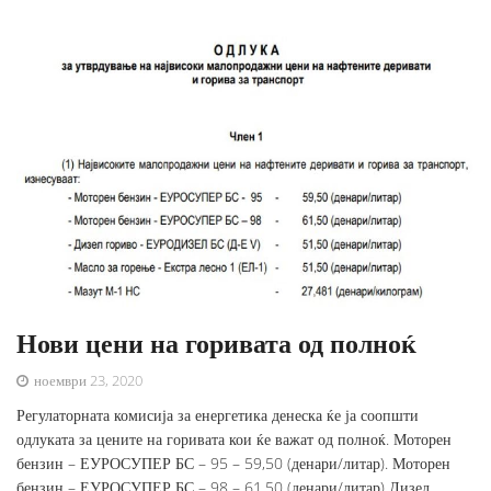
Нови цени на горивата од полноќ
ноември 23, 2020
Регулаторната комисија за енергетика денеска ќе ја соопшти
одлуката за цените на горивата кои ќе важат од полноќ. Моторен
бензин – ЕУРОСУПЕР БС – 95 – 59,50 (денари/литар). Моторен
бензин – ЕУРОСУПЕР БС – 98 – 61,50 (денари/литар) Дизел