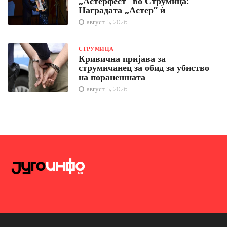
„Астерфест“ во Струмица:
Наградата „Астер“ ѝ
август 5, 2026
СТРУМИЦА
Кривична пријава за
струмичанец за обид за убиство
на поранешната
август 5, 2026