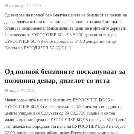
октомври 19, 2020
Од вечерва на полноќ се намалува цената на бензинот за половина
денар, додека цената на нафтата за возилата и за домаќинствата
останува непроменета. Максималните цени на нафтените деривати
ќе изнесуваат: ЕУРОСУПЕР БС – 95 59,00 денари за литар, а
ЕУРОСУПЕР БС -98 ќе се продава за 61,00 денари по литар.
Цената на ЕУРОДИЗЕЛ БС (Д-Е […]
Од полноќ бензините поскапуваат за
половина денар, дизелот со иста
август 31, 2020
Малопродажните цени на бензините ЕУРОСУПЕР БС-95 и
ЕУРОСУПЕР БС-98 се зголемуваат за 0,50 ден/лит, во однос на
цените утврдени со Одлуката од 24.08.2020 година и со тоа
малопродажната цена на ЕУРОСУПЕР БС-95 изнесува 60,00 ден/
лит, додека малопродажната цена на ЕУРОСУПЕР БС98 изнесува
62,00 денари за литар, објави денес Регулаторната комисија за