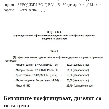
гориво – ЕУРОДИЗЕЛ БС (Д-Е V) – 51,50 (денари/литар) Масло за
горење – Екстра лесно 1 […]
Бензините поефтинуваат, дизелот со
иста цена