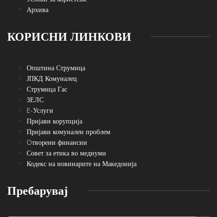
Архива
КОРИСНИ ЛИНКОВИ
Општина Струмица
ЈПКД Комуналец
Струмица Гас
ЗЕЛС
E-Услуги
Пријави корупција
Пријави комунален проблем
Oтворени финансии
Совет за етика во медиуми
Кодекс на новинарите на Македонија
Пребарувај