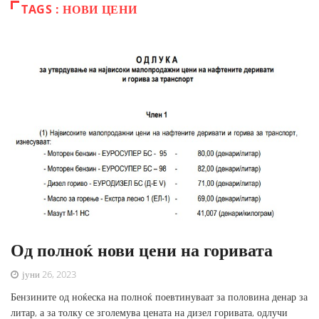
TAGS : НОВИ ЦЕНИ
Од полноќ нови цени на горивата
јуни 26, 2023
Бензините од ноќеска на полноќ поевтинуваат за половина денар за
литар, а за толку се зголемува цената на дизел горивата, одлучи