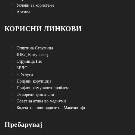
Услови за користење
Архива
КОРИСНИ ЛИНКОВИ
Општина Струмица
ЈПКД Комуналец
Струмица Гас
ЗЕЛС
E-Услуги
Пријави корупција
Пријави комунален проблем
Oтворени финансии
Совет за етика во медиуми
Кодекс на новинарите на Македонија
Пребарувај