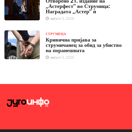
Отворено 21. издание на
„Астерфест“ во Струмица:
Наградата „Астер“ ѝ
август 5, 2026
СТРУМИЦА
Кривична пријава за
струмичанец за обид за убиство
на поранешната
август 5, 2026