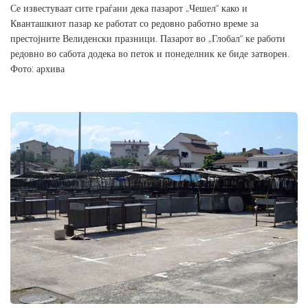
Се известуваат сите граѓани дека пазарот „Чешел“ како и
Кванташкиот пазар ке работат со редовно работно време за
престојните Велиденски празници. Пазарот во „Глобал“ ке работи
редовно во сабота додека во петок и понеделник ке биде затворен.
Фото: архива