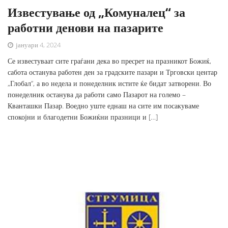
Известување од „Комуналец“ за
работни денови на пазарите
јануари 4, 2024
Се известуваат сите граѓани дека во пресрет на празникот Божиќ,
сабота останува работен ден за градските пазари и Трговски центар
„Глобал“, а во недела и понеделник истите ќе бидат затворени. Во
понеделник останува да работи само Пазарот на големо –
Кванташки Пазар. Воедно уште еднаш на сите им посакуваме
спокојни и благодетни Божиќни празници и […]