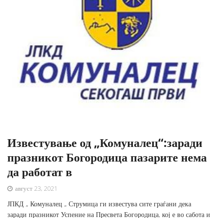
Известување од „Комуналец“:заради
празникот Богородица пазарите нема
да работат в
август 23, 2021
ЈПКД „ Комуналец „ Струмица ги известува сите граѓани дека
заради празникот Успение на Пресвета Богородица, кој е во сабота и