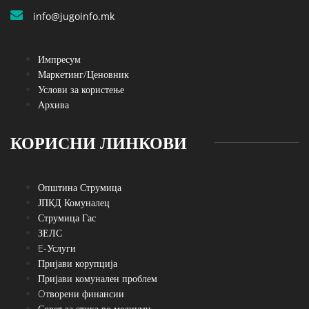
info@jugoinfo.mk
Импресум
Маркетинг/Ценовник
Услови за користење
Архива
КОРИСНИ ЛИНКОВИ
Општина Струмица
ЈПКД Комуналец
Струмица Гас
ЗЕЛС
E-Услуги
Пријави корупција
Пријави комунален проблем
Oтворени финансии
Совет за етика во медиуми