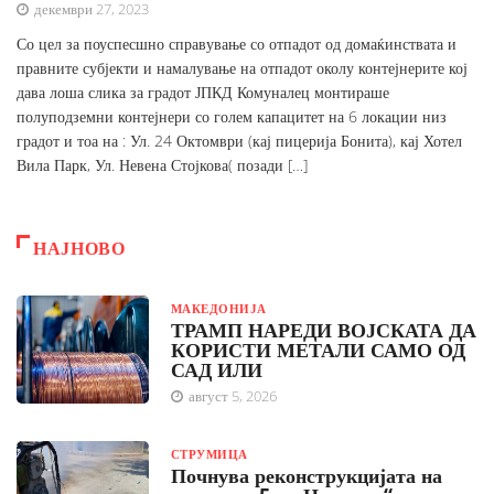
декември 27, 2023
Со цел за поуспесшно справување со отпадот од домаќинствата и
правните субјекти и намалување на отпадот околу контејнерите кој
дава лоша слика за градот ЈПКД Комуналец монтираше
полуподземни контејнери со голем капацитет на 6 локации низ
градот и тоа на : Ул. 24 Октомври (кај пицерија Бонита), кај Хотел
Вила Парк, Ул. Невена Стојкова( позади […]
НАЈНОВО
МАКЕДОНИЈА
ТРАМП НАРЕДИ ВОЈСКАТА ДА
КОРИСТИ МЕТАЛИ САМО ОД
САД ИЛИ
август 5, 2026
СТРУМИЦА
Почнува реконструкцијата на