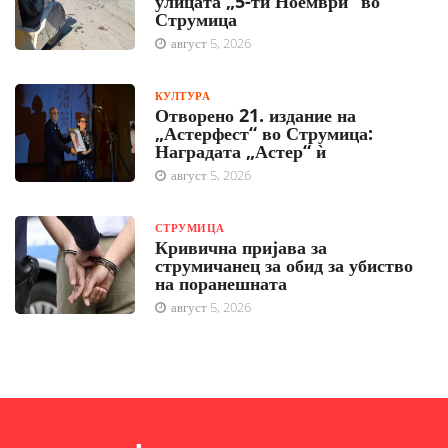
улицата „5-ти Ноември“ во
Струмица
август 5, 2026
КУЛТУРА
Отворено 21. издание на
„Астерфест“ во Струмица:
Наградата „Астер“ ѝ
август 5, 2026
СТРУМИЦА
Кривична пријава за
струмичанец за обид за убиство
на поранешната
август 5, 2026