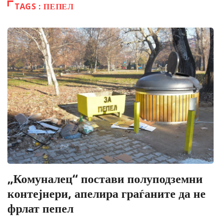
TAGS : ПЕПЕЛ
„Комуналец“ постави полуподземни
контејнери, апелира граѓаните да не
фрлат пепел