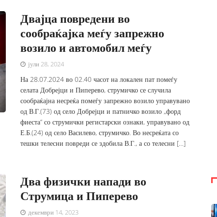
Двајца повредени во
сообраќајка меѓу запрежно
возило и автомобил меѓу
јули 28, 2024
На 28.07.2024 во 02.40 часот на локален пат помеѓу
селата Добрејци и Пиперево, струмичко се случила
сообраќајна несреќа помеѓу запрежно возило управувано
од В.Г.(73) од село Добрејци и патничко возило „форд
фиеста“ со струмички регистарски ознаки, управувано од
Е.Б.(24) од село Василево, струмичко. Во несреќата со
тешки телесни повреди се здобила В.Г., а со телесни […]
Два физички напади во
Струмица и Пиперево
декември 14, 2023