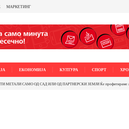
Е
МАРКЕТИНГ
ЈА
ЕКОНОМИЈА
КУЛТУРА
СПОРТ
ХРО
МЕТАЛИ САМО ОД САД ИЛИ ОД ПАРТНЕРСКИ ЗЕМЈИ Ќе профитираме ли со 