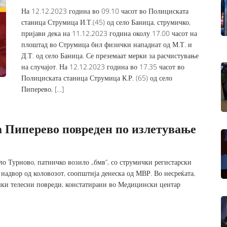
На 12.12.2023 година во 09.10 часот во Полициската
станица Струмица И.Т.(45) од село Баница, струмичко,
пријави дека на 11.12.2023 година околу 17.00 часот на
плоштад во Струмица бил физички нападнат од М.Т. и
Д.Т. од село Баница. Се преземаат мерки за расчистување
на случајот. На 12.12.2023 година во 17.35 часот во
Полициската станица Струмица К.Р. (65) од село
Пиперево, […]
а Пиперево повреден по излетување
ло Турново, патничко возило „бмв“, со струмички регистарски
 надвор од коловозот, соопштија денеска од МВР. Во несреќата,
ешки телесни повреди, констатирани во Медицински центар