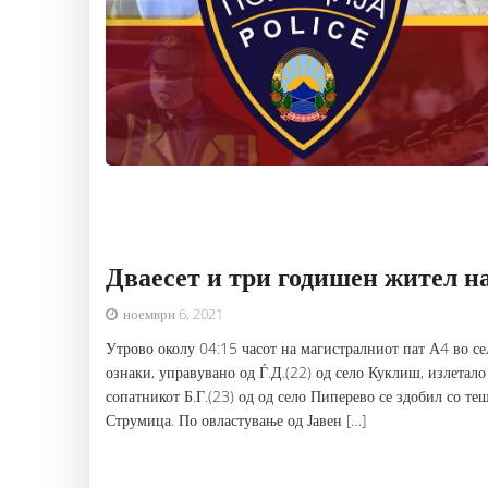
Дваесет и три годишен жител н
ноември 6, 2021
Утрово околу 04:15 часот на магистралниот пат А4 во се
ознаки, управувано од Ѓ.Д.(22) од село Куклиш, излетало
сопатникот Б.Г.(23) од од село Пиперево се здобил со т
Струмица. По овластување од Јавен […]