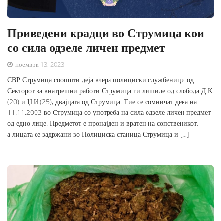
Приведени крадци во Струмица кои
со сила одзеле личен предмет
ноември 13, 2023
СВР Струмица соопшти деја вчера полициски службеници од
Секторот за внатрешни работи Струмица ги лишиле од слобода Д.К.
(20) и Џ.И.(25), двајцата од Струмица. Тие се сомничат дека на
11.11.2003 во Струмица со употреба на сила одзеле личен предмет
од едно лице. Предметот е пронајден и вратен на сопственикот,
а лицата се задржани во Полициска станица Струмица и […]