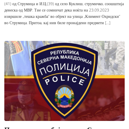
(41) од Струмица и И.Ц.(39) од село Куклиш, струмичко, соошштија
денеска од МВР. Тие се сомничат дека ноќта на 23.09.2023
извршиле „тешка кражба“ во објект на улица „Климент Охридски“
во Струмица. Притоа, кај нив биле пронајдени предмети […]