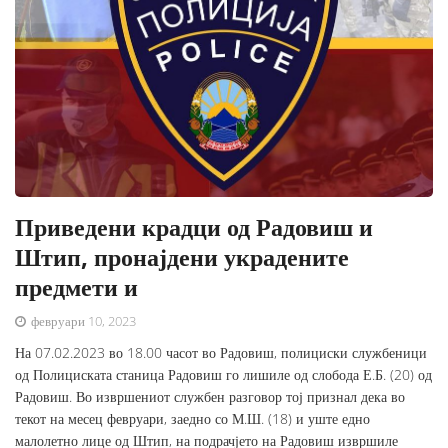
Приведени крадци од Радовиш и
Штип, пронајдени украдените
предмети и
февруари 10, 2023
На 07.02.2023 во 18.00 часот во Радовиш, полициски службеници
од Полициската станица Радовиш го лишиле од слобода Е.Б. (20) од
Радовиш. Во извршениот службен разговор тој признал дека во
текот на месец февруари, заедно со М.Ш. (18) и уште едно
малолетно лице од Штип, на подрачјето на Радовиш извршиле