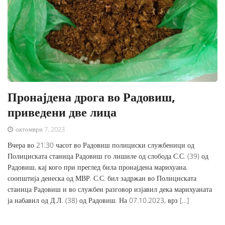
Пронајдена дрога во Радовиш,
приведени две лица
октомври 7, 2023
Вчера во 21:30 часот во Радовиш полициски службеници од
Полициската станица Радовиш го лишиле од слобода С.С. (39) од
Радовиш, кај кого при преглед била пронајдена марихуана,
соопштија денеска од МВР. С.С. бил задржан во Полициската
станица Радовиш и во службен разговор изјавил дека марихуаната
ја набавил од Д.Л. (38) од Радовиш. На 07.10.2023, врз […]