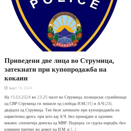
Приведени две лица во Струмица,
затекнати при купопродажба на
кокаин
март 16, 2024
На 15.03.2024 во 23.20 часот во Струмица, полициски службеници
од СВР Струмица ги лишиле од слобода Н.М.(35) и А.Ч.(28),
двајцата од Струмица. Тие биле затекнати при купопродажба на
наркотична дрога, при што кај А.Ч. бил пронајден и одземен
кокаин, соопштија денеска од МВР. Подоцна, со судска наредба, бил
извршен претрес во домот на Н.М. и […]