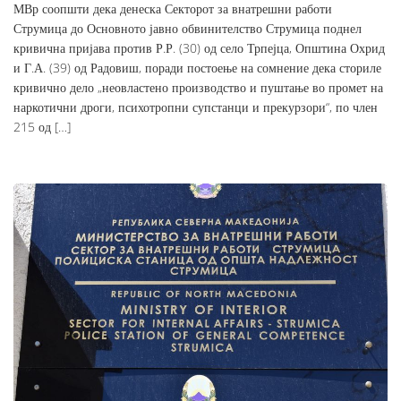
МВр соопшти дека денеска Секторот за внатрешни работи
Струмица до Основното јавно обвинителство Струмица поднел
кривична пријава против Р.Р. (30) од село Трпејца, Општина Охрид
и Г.А. (39) од Радовиш, поради постоење на сомнение дека сториле
кривично дело „неовластено производство и пуштање во промет на
наркотични дроги, психотропни супстанци и прекурзори“, по член
215 од […]