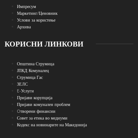
Импресум
Маркетинг/Ценовник
Услови за користење
Архива
КОРИСНИ ЛИНКОВИ
Општина Струмица
ЈПКД Комуналец
Струмица Гас
ЗЕЛС
E-Услуги
Пријави корупција
Пријави комунален проблем
Oтворени финансии
Совет за етика во медиуми
Кодекс на новинарите на Македонија