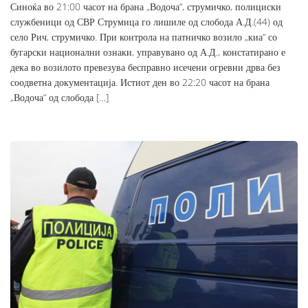
Синоќа во 21:00 часот на брана „Водоча“, струмичко, полициски
службеници од СВР Струмица го лишиле од слобода А.Д.(44) од
село Рич, струмичко. При контрола на патничко возило „киа“ со
бугарски национални ознаки, управувано од А.Д., констатирано е
дека во возилото превезува бесправно исечени огревни дрва без
соодветна документација. Истиот ден во 22:20 часот на брана
„Водоча“ од слобода […]