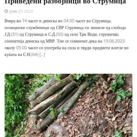
Приведени разбојници во Струмица
јуни 20, 2023
Вчера во 14 часот и денеска во 04:30 часот во Струмица,
полициски службеници од СВР Струмица ги лишиле од слобода
Ј.Д.(31) од Струмица и С.Д.(50) од село Три Води, струмичко,
соопштија денеска од МВР. Тие се сомничат дека на 19.06.2023
околу 05.00 часот со употреба на сила и тврди предмети влегле во
куќата на С.Н.(64) […]