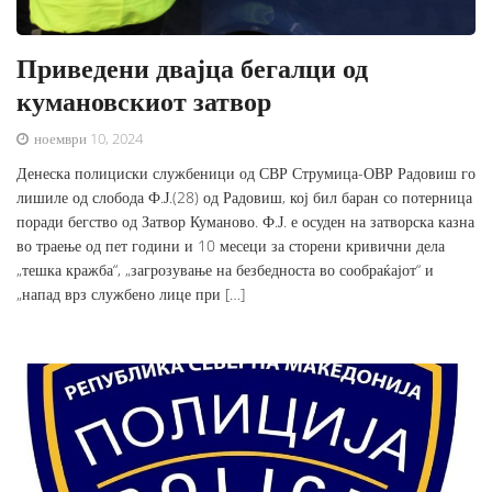
Приведени двајца бегалци од
кумановскиот затвор
ноември 10, 2024
Денеска полициски службеници од СВР Струмица-ОВР Радовиш го
лишиле од слобода Ф.Ј.(28) од Радовиш, кој бил баран со потерница
поради бегство од Затвор Куманово. Ф.Ј. е осуден на затворска казна
во траење од пет години и 10 месеци за сторени кривични дела
„тешка кражба“, „загрозување на безбедноста во сообраќајот“ и
„напад врз службено лице при […]