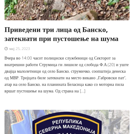
Приведени три лица од Банско,
затекнати при пустошење на шума
мај 25, 2023
Вчера во 14:00 часот полициски службеници од Секторот за
внатрешни работи Струмица ги лишиле од слобода Ф.А.(20) и уште
двајца малолетници од село Банско, струмичко, соопштија денеска
од МВР. Тројцата биле затекнати на место викано „Габровски пат“,
атар на село Банско, на планината Беласица како со моторна пила
вршат пустошење на шума. Од страна на […]