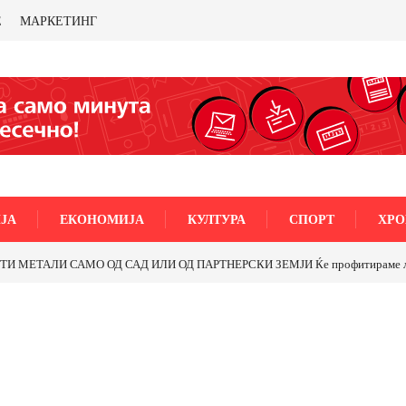
Е
МАРКЕТИНГ
ЈА
ЕКОНОМИЈА
КУЛТУРА
СПОРТ
ХРО
МЕТАЛИ САМО ОД САД ИЛИ ОД ПАРТНЕРСКИ ЗЕМЈИ Ќе профитираме ли со 