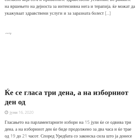
на вршењето на дејноста за интензивна нега и терапија, ќе можат да
укажуваат здравствени услуги и за заразната болест […]
Sticky
Ќе се гласа три дена, а на изборниот
ден од
јуни 16, 2020
Гласањето на парламентарните избори на 15 јули ќе се одвива три
дена, а на изборниот ден ќе биде продолжено за два часа и ќе трае
од 19 до 21 часот. Според Уредбата со законска сила што ја донесе