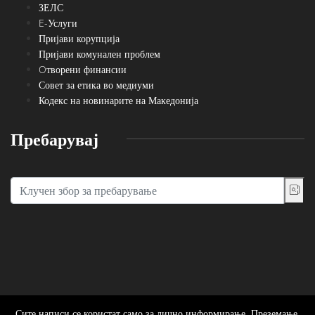
ЗЕЛС
E-Услуги
Пријави корупција
Пријави комунален проблем
Oтворени финансии
Совет за етика во медиуми
Кодекс на новинарите на Македонија
Пребарувај
Сите написи се користат само за лично информирање. Преземање,