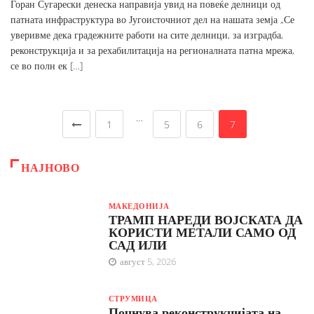
Горан Сугарески денеска направија увид на повеќе делници од
патната инфраструктура во Југоисточниот дел на нашата земја „Се
уверивме дека градежните работи на сите делници, за изградба,
реконструкција и за рехабилитација на регионалната патна мрежа,
се во полн ек […]
…
1
5
6
7
НАЈНОВО
МАКЕДОНИЈА
ТРАМП НАРЕДИ ВОЈСКАТА ДА
КОРИСТИ МЕТАЛИ САМО ОД
САД ИЛИ
август 5, 2026
СТРУМИЦА
Почнува реконструкцијата на