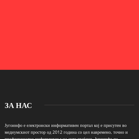
ЗА НАС
Југоинфо е електронски информативен портал кој е присутен во
медиумскиот простор од 2012 година со цел навремено, точно и
професионално информирање на сите граѓани. Југоинфо ги