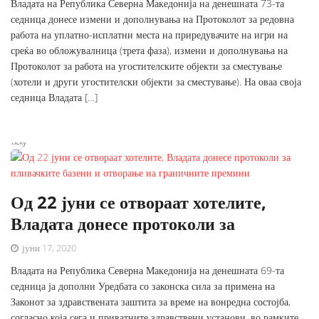
Владата на Република Северна Македонија на денешната 73-та
седница донесе измени и дополнувања на Протоколот за редовна
работа на уплатно-исплатни места на приредувачите на игри на
среќа во обложувалница (трета фаза), измени и дополнувања на
Протоколот за работа на угостителските објекти за сместување
(хотели и други угостителски објекти за сместување). На оваа своја
седница Владата […]
Sticky
Од 22 јуни се отвораат хотелите,
Владата донесе протоколи за
јуни 17, 2020
Владата на Република Северна Македонија на денешната 69-та
седница ја дополни Уредбата со законска сила за примена на
Законот за здравствената заштита за време на вонредна состојба,
согласно која сега и приватните здравствени установи, во рамките