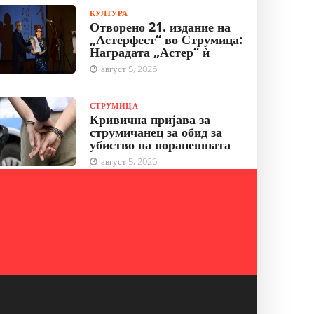
КУЛТУРА
Отворено 21. издание на
„Астерфест“ во Струмица:
Наградата „Астер“ ѝ
август 5, 2026
СТРУМИЦА
Кривична пријава за
струмичанец за обид за
убиство на поранешната
август 5, 2026