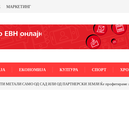
Е
МАРКЕТИНГ
ЈА
ЕКОНОМИЈА
КУЛТУРА
СПОРТ
ХРО
МЕТАЛИ САМО ОД САД ИЛИ ОД ПАРТНЕРСКИ ЗЕМЈИ Ќе профитираме ли со 