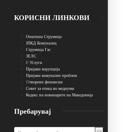
КОРИСНИ ЛИНКОВИ
Општина Струмица
ЈПКД Комуналец
Струмица Гас
ЗЕЛС
E-Услуги
Пријави корупција
Пријави комунален проблем
Oтворени финансии
Совет за етика во медиуми
Кодекс на новинарите на Македонија
Пребарувај