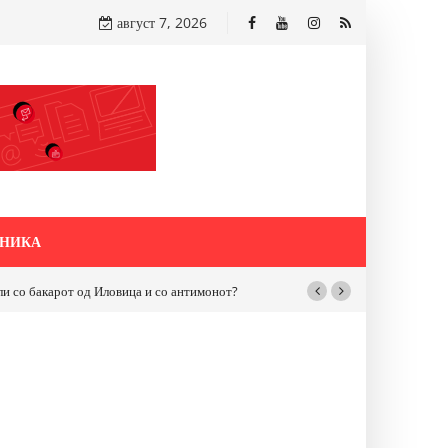
август 7, 2026
НИКА
бакарот од Иловица и со антимонот?