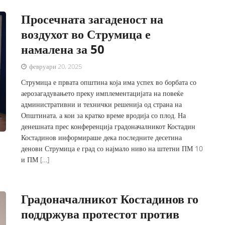
Просечната загаденост на
воздухот во Струмица е
намалена за 50
февруари 20, 2025
Струмица е првата општина која има успех во борбата со
аерозагадувањето преку имплементацијата на повеќе
административни и технички решенија од страна на
Општината, а кои за кратко време вродија со плод. На
денешната прес конференција градоначалникот Костадин
Костадинов информираше дека последните десетина
денови Струмица е град со најмало ниво на штетни ПМ 10
и ПМ […]
Градоначалникот Костадинов го
поддржува протестот против