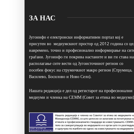
ЗА НАС
Југоинфо е електронски информативен портал кој е
присутен во медиумскиот простор од 2012 година со це
навремено, точно и професионално информирање на сит
граѓани. Југоинфо ги покрива настаните и ви ги става на
располагање сите вести од Југоисточниот регион со
посебен фокус на струмичкиот макро регион (Струмица,
Василево, Босилово и Ново Село).
Нашата редакција е дел од регистарот на професионални
медиуми и членка на СЕММ (Совет за етика во медиуми)