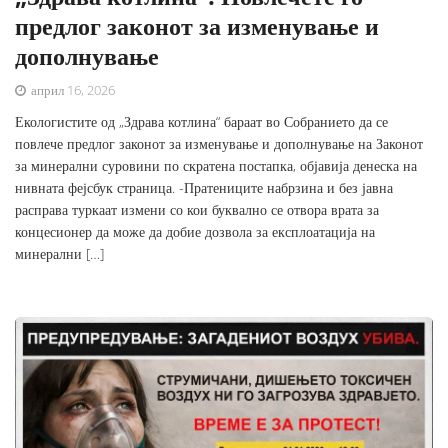
предлог законот за изменување и
дополнување
април 16, 2026
Екологистите од „Здрава котлина“ бараат во Собранието да се
повлече предлог законот за изменување и дополнување на Законот
за минерални суровини по скратена постапка, објавија денеска на
нивната фејсбук страница. -Пратениците набрзина и без јавна
расправа туркаат измени со кои буквално се отвора врата за
концесионер да може да добие дозвола за експлоатација на
минерални […]