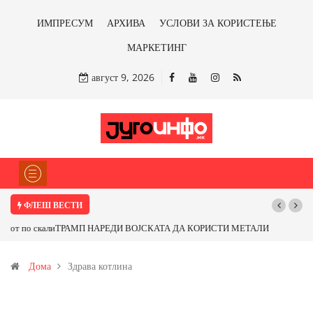
ИМПРЕСУМ
АРХИВА
УСЛОВИ ЗА КОРИСТЕЊЕ
МАРКЕТИНГ
август 9, 2026
ФЛЕШ ВЕСТИ
ТРАМП НАРЕДИ ВОЈСКАТА ДА КОРИСТИ МЕТАЛИ САМО ОД САД
ИЛИ ОД ПАРТНЕРСКИ ЗЕМЈИ Ќе профитираме ли со бакарот од
Дома
Здрава котлина
Иловица и со антимонот?