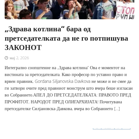
„Здрава котлина“ бара од
претседателката да не го потпишува
ЗАКОНОТ
мај 2, 2026
Интегрално соопштение на „Здрава котлина“ Ова е моментот на
вистината за претседателката. Како професор по уставно право и
врвен правник, Gordana Siljanovska Davkova не може и не смее да
ги затвори очите пред правниот монструм што вчера беше изгласан
во Собранието.АПЕЛ ДО ПРЕТСЕДАТЕЛКАТА: ПРАВОТО ПРЕД
ПРОФИТОТ, НАРОДОТ ПРЕД ОЛИГАРХИЈАТА! Почитувана
претседателке Силјановска-Давкова, вчера во Собранието […]