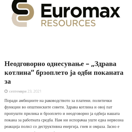
Неодговорно однесување – „Здрава
котлина“ брзоплето ја одби поканата
за
септември 23, 2021
Поради амбициите на раководството за платени, политички
функции во општинските совети, Здрава котлина и овој пат
пропушти прилика и брзоплето и неодговорно ја одбија нашата
покана за работната средба. Нам ни испорачаа уште една нервозна
реакција полнa со деструктивна енергија, гнев и омраза. Јасно е