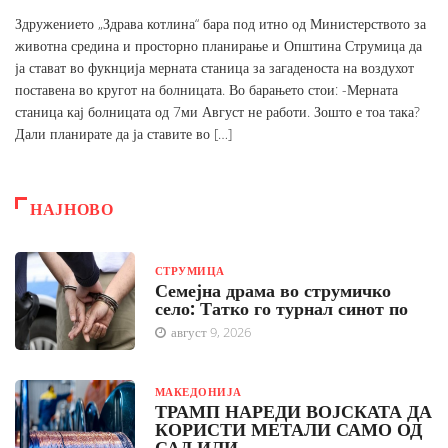
Здружението „Здрава котлина“ бара под итно од Министерството за
животна средина и просторно планирање и Општина Струмица да
ја стават во фукнција мерната станица за загаденоста на воздухот
поставена во кругот на болницата. Во барањето стои: -Мерната
станица кај болницата од 7ми Август не работи. Зошто е тоа така?
Дали планирате да ја ставите во […]
НАЈНОВО
СТРУМИЦА
Семејна драма во струмичко
село: Татко го турнал синот по
август 9, 2026
МАКЕДОНИЈА
ТРАМП НАРЕДИ ВОЈСКАТА ДА
КОРИСТИ МЕТАЛИ САМО ОД
САД ИЛИ