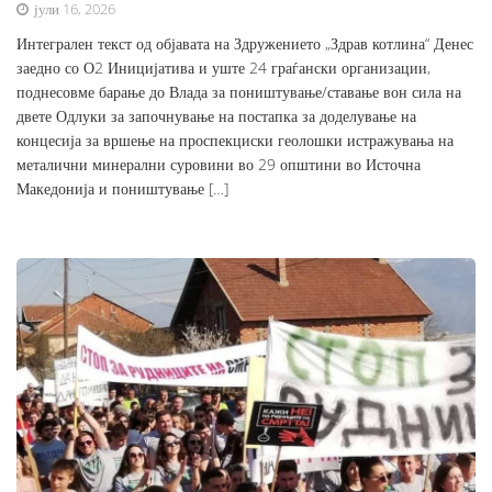
јули 16, 2026
Интегрален текст од објавата на Здружението „Здрав котлина“ Денес
заедно со О2 Иницијатива и уште 24 граѓански организации,
поднесовме барање до Влада за поништување/ставање вон сила на
двете Одлуки за започнување на постапка за доделување на
концесија за вршење на проспекциски геолошки истражувања на
металични минерални суровини во 29 општини во Источна
Македонија и поништување […]