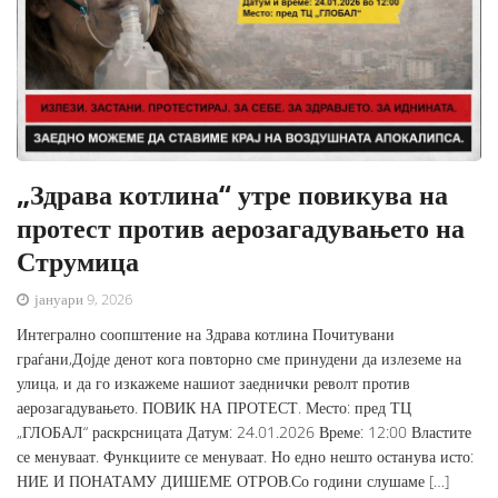
„Здрава котлина“ утре повикува на
протест против аерозагадувањето на
Струмица
јануари 9, 2026
Интегрално соопштение на Здрава котлина Почитувани
граѓани,Дојде денот кога повторно сме принудени да излеземе на
улица, и да го изкажеме нашиот заеднички револт против
аерозагадувањето. ПОВИК НА ПРОТЕСТ. Место: пред ТЦ
„ГЛОБАЛ“ раскрсницата Датум: 24.01.2026 Време: 12:00 Властите
се менуваат. Функциите се менуваат. Но едно нешто останува исто:
НИЕ И ПОНАТАМУ ДИШЕМЕ ОТРОВ.Со години слушаме […]