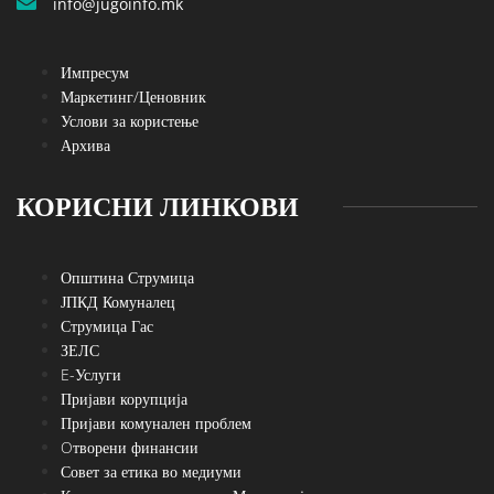
info@jugoinfo.mk
Импресум
Маркетинг/Ценовник
Услови за користење
Архива
КОРИСНИ ЛИНКОВИ
Општина Струмица
ЈПКД Комуналец
Струмица Гас
ЗЕЛС
E-Услуги
Пријави корупција
Пријави комунален проблем
Oтворени финансии
Совет за етика во медиуми