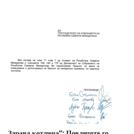
„Здрава котлина“: Повлечете го