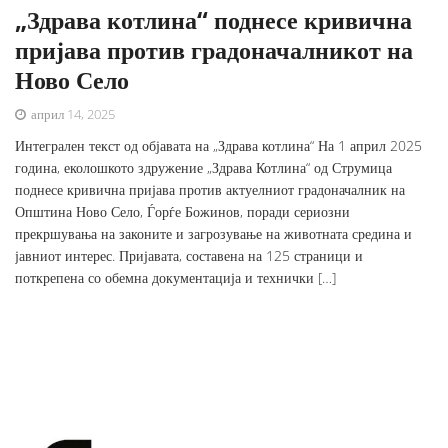
„Здрава котлина“ поднесе кривична
пријава против градоначалникот на
Ново Село
април 14, 2025
Интегрален текст од објавата на „Здрава котлина“ На 1 април 2025
година, еколошкото здружение „Здрава Котлина“ од Струмица
поднесе кривична пријава против актуелниот градоначалник на
Општина Ново Село, Ѓорѓе Божинов, поради сериозни
прекршувања на законите и загрозување на животната средина и
јавниот интерес. Пријавата, составена на 125 страници и
поткрепена со обемна документација и технички […]