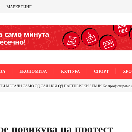
Е
МАРКЕТИНГ
ЈА
ЕКОНОМИЈА
КУЛТУРА
СПОРТ
ХРО
со бакарот од Иловица и со антимонот?
Почнува реконструкцијата на ули
ре повикува на протест