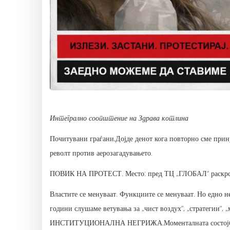
Интегрално соопштение на Здрава котлина
Почитувани граѓани,Дојде денот кога повторно сме прин
револт против аерозагадувањето.
ПОВИК НА ПРОТЕСТ. Место: пред ТЦ „ГЛОБАЛ“ раскрсн
Властите се менуваат. Функциите се менуваат. Но е
години слушаме ветувања за „чист воздух“, „стратегии“
ИНСТИТУЦИОНАЛНА НЕГРИЖА.Моменталната состојба во 