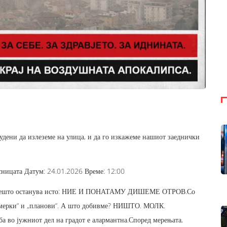
удени да излеземе на улица, и да го изкажеме нашиот заеднички
ицата Датум: 24.01.2026 Време: 12:00
дно нешто останува исто: НИЕ И ПОНАТАМУ ДИШЕМЕ ОТРОВ.Со
, „мерки“ и „планови“. А што добивме? НИШТО. МОЛК.
јужниот дел на градот е алармантна.Според мерењата,