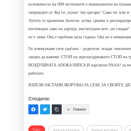
изложеноста на ПМ честичките е еквивалентна на пушење 
запрашајте се: Кој ги „пуши“ тие цигари? Само ти, или и
Луѓето со хронични болести, астма, срцеви и респирато
инспекции само на хартија, институции што „не гледаат“ и
не е зима. Ова е проблем цела година. Ова не е неминовн
Ги повикуваме сите граѓани – родители, млади, пензионе
заедно да кажеме: СТОП на аерозагадувањето СТОП на 
ВОЗДУШНАТА АПОКАЛИПСА.И најгласно:УААА!! за инспе
работата.
ИЗЛЕЗИ.ЗАСТАНИ.ЗБОРУВАЈ.ЗА СЕБЕ.ЗА СВОИТЕ ДЕ
Сподели:
Повеќе
Tags:
аерозагадување
Здрава котлина
п