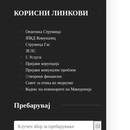
КОРИСНИ ЛИНКОВИ
Општина Струмица
ЈПКД Комуналец
Струмица Гас
ЗЕЛС
E-Услуги
Пријави корупција
Пријави комунален проблем
Oтворени финансии
Совет за етика во медиуми
Кодекс на новинарите на Македонија
Пребарувај