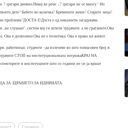
7 цигари дневно.Некој ќе рече: „7 цигари не се многу.“ Но
 твоето дете? Бебето во количка? Бремените жени? Старите лица?
рни проблеми?ДОСТА Е!Доста е од неказнети загадувачи,
 „не слушаат“, систем кој ги штити трујачите, а не граѓаните.Ова
о. Ова е дозволено.Ова не е политика. Ова е право на живот.
ри, работници, студенти –да излеземе во што помасовен број и
трујачите СТОП на институционалната негрижаКРАЈ НА
кторите и институциите што со години не си ја вршат
ЦА.ЗА ЗДРАВЈЕТО.ЗА ИДНИНАТА.
ротест
Струмица