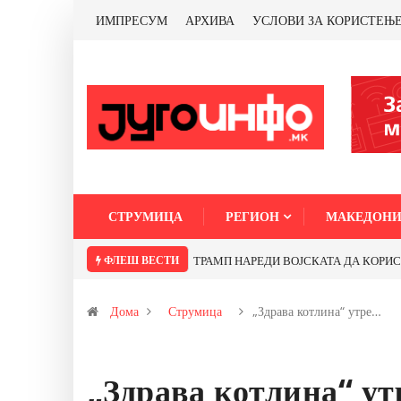
ИМПРЕСУМ
АРХИВА
УСЛОВИ ЗА КОРИСТЕЊ
СТРУМИЦА
РЕГИОН
МАКЕДОНИ
ФЛЕШ ВЕСТИ
ТИ МЕТАЛИ САМО ОД САД ИЛИ ОД ПАРТНЕРСКИ ЗЕМЈИ Ќе профитираме ли 
Дома
Струмица
„Здрава котлина“ утре…
„Здрава котлина“ ут