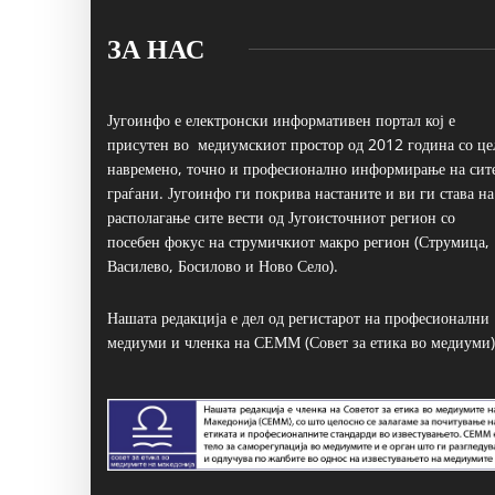
ЗА НАС
Југоинфо е електронски информативен портал кој е
присутен во медиумскиот простор од 2012 година со це
навремено, точно и професионално информирање на сит
граѓани. Југоинфо ги покрива настаните и ви ги става на
располагање сите вести од Југоисточниот регион со
посебен фокус на струмичкиот макро регион (Струмица,
Василево, Босилово и Ново Село).
Нашата редакција е дел од регистарот на професионални
медиуми и членка на СЕММ (Совет за етика во медиуми)