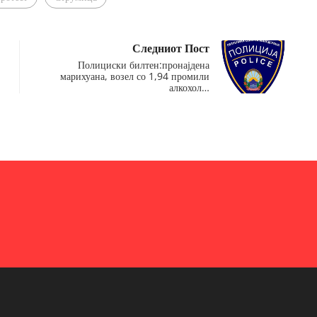
Следниот Пост
Полициски билтен:пронајдена
марихуана, возел со 1,94 промили
алкохол…