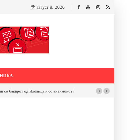
август 8, 2026
НИКА
цата „5-ти Ноември“ во Струмица