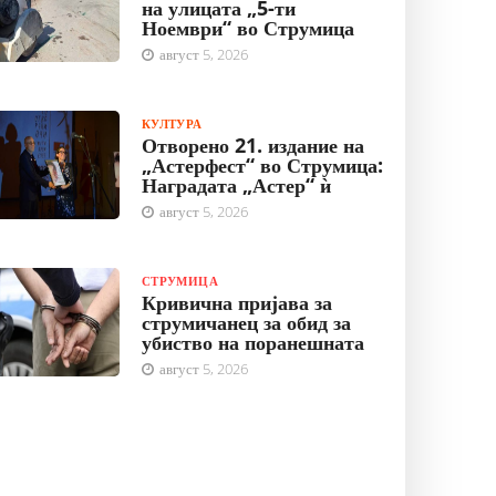
на улицата „5-ти
Ноември“ во Струмица
август 5, 2026
КУЛТУРА
Отворено 21. издание на
„Астерфест“ во Струмица:
Наградата „Астер“ ѝ
август 5, 2026
СТРУМИЦА
Кривична пријава за
струмичанец за обид за
убиство на поранешната
август 5, 2026