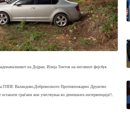
радоначалникот на Дојран, Илија Тентов на неговиот фејсбук
ица,ТППЕ Валандово,Доброволното Противпожарно Друштво
станати граѓани кои учествуваа во денешната интервенција!!!,