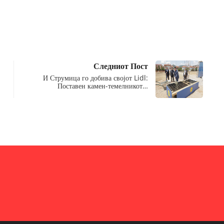
Следниот Пост
И Струмица го добива својот Lidl:
Поставен камен-темелникот…