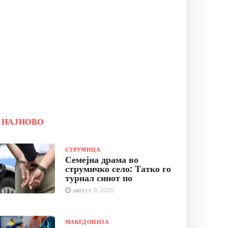
НАЈНОВО
СТРУМИЦА
Семејна драма во
струмичко село: Татко го
турнал синот по
август 9, 2026
МАКЕДОНИЈА