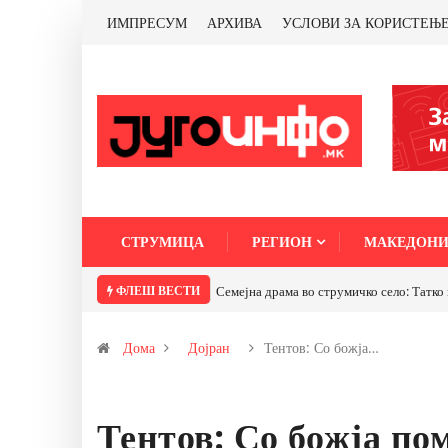
ИМПРЕСУМ
АРХИВА
УСЛОВИ ЗА КОРИСТЕЊ
СТРУМИЦА
РЕГИОН
МАКЕДОНИ
ФЛЕШ ВЕСТИ
Семејна драма во струмичко село: Татко 
Дома
Дојран
Тентов: Со божја…
Тентов: Со божја по