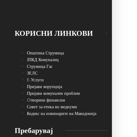
КОРИСНИ ЛИНКОВИ
Општина Струмица
ЈПКД Комуналец
Струмица Гас
ЗЕЛС
E-Услуги
Пријави корупција
Пријави комунален проблем
Oтворени финансии
Совет за етика во медиуми
Кодекс на новинарите на Македонија
Пребарувај