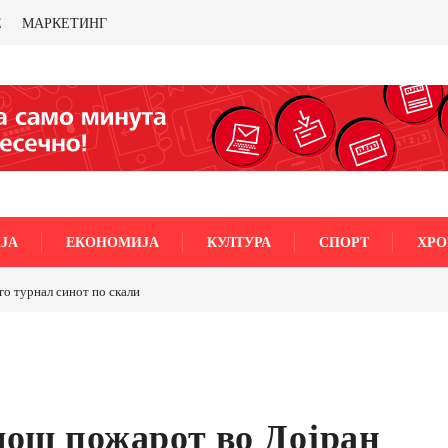
Е
МАРКЕТИНГ
ЈА
ЕКОНОМИЈА
КУЛТУРА
СПОРТ
ХРО
го турнал синот по скали
ТРАМП НАРЕДИ ВОЈСКАТА ДА КОРИСТИ МЕТАЛИ
САД ИЛИ ОД ПАРТНЕРСКИ ЗЕМЈИ Ќе профитираме л
бакарот од Иловица и со антимонот?
мош пожарот во Дојран