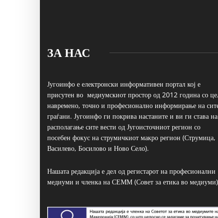
ЗА НАС
Југоинфо е електронски информативен портал кој е
присутен во медиумскиот простор од 2012 година со це
навремено, точно и професионално информирање на сит
граѓани. Југоинфо ги покрива настаните и ви ги става на
располагање сите вести од Југоисточниот регион со
посебен фокус на струмичкиот макро регион (Струмица,
Василево, Босилово и Ново Село).
Нашата редакција е дел од регистарот на професионални
медиуми и членка на СЕММ (Совет за етика во медиуми)