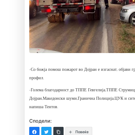
-Со божја помош пожарот во Дојран е изгаснат, објави г
профил.
-Голема благодарност до ТППЕ Гевгелија,ТППЕ Струм
Дојран,Македонски шуми,Гранична Полиција,ЦУК и сите о
напиша Тентов.
Сподели:
Повеќе