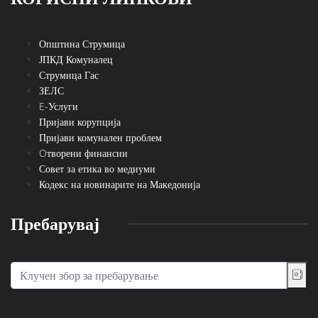
Општина Струмица
ЈПКД Комуналец
Струмица Гас
ЗЕЛС
E-Услуги
Пријави корупција
Пријави комунален проблем
Oтворени финансии
Совет за етика во медиуми
Кодекс на новинарите на Македонија
Пребарувај