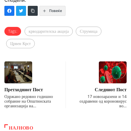
Сподели:
Повеќе
Tags:
крводарителска акција
Струмица
Црвен Крст
Претходниот Пост
Следниот Пост
Одржано редовно годишно
17 новозаразени и 14
собрание на Општинската
оздравени од короновирус
организација на…
во…
НАЈНОВО