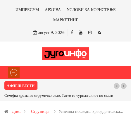
ИМПРЕСУМ
АРХИВА
УСЛОВИ ЗА КОРИСТЕЊЕ
МАРКЕТИНГ
август 9, 2026
ФЛЕШ ВЕСТИ
т по скали
ТРАМП НАРЕДИ ВОЈСКАТА ДА КОРИСТИ МЕТАЛИ САМО ОД
САД ИЛИ ОД ПАРТНЕРСКИ ЗЕМЈИ Ќе профитираме ли со
Дома
Струмица
Успешна последна крводарителска…
бакарот од Иловица и со антимонот?