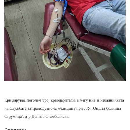
Крв даруваа поголем број крводарители, а меѓу нив и началничката
на Службата за трансфузиона медицина при ЈЗУ „Општа болница
Струмица“, д-р Дениза Стамболиева.