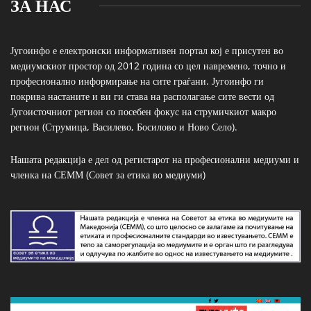
ЗА НАС
Југоинфо е електронски информативен портал кој е присутен во
медиумскиот простор од 2012 година со цел навремено, точно и
професионално информирање на сите граѓани. Југоинфо ги
покрива настаните и ви ги става на располагање сите вести од
Југоисточниот регион со посебен фокус на струмичкиот макро
регион (Струмица, Василево, Босилово и Ново Село).
Нашата редакција е дел од регистарот на професионални медиуми и
членка на СЕММ (Совет за етика во медиуми)