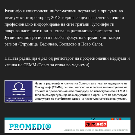
Југоинфо е електронски информативен портал кој е присутен во
медиумскиот простор од 2012 година со цел навремено, точно и
професионално информирање на сите граѓани. Југоинфо ги
покрива настаните и ви ги става на располагање сите вести од
Југоисточниот регион со посебен фокус на струмичкиот макро
регион (Струмица, Василево, Босилово и Ново Село).
Нашата редакција е дел од регистарот на професионални медиуми и
членка на СЕММ (Совет за етика во медиуми)