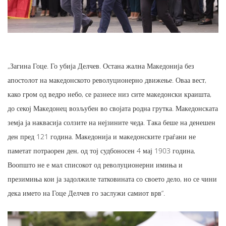
„Загина Гоце. Го убија Делчев. Остана жална Македонија без
апостолот на македонското револуционерно движење. Оваа вест,
како гром од ведро небо, се разнесе низ сите македонски краишта,
до секој Македонец возљубен во својата родна грутка. Македонската
земја ја наквасија солзите на нејзините чеда. Така беше на денешен
ден пред 121 година. Македонија и македонските граѓани не
паметат потраорен ден, од тој судбоносен 4 мај 1903 година,
Воопшто не е мал списокот од револуционерни имиња и
презимиња кои ја задолжиле татковината со своето дело, но се чини
дека името на Гоце Делчев го заслужи самиот врв“.