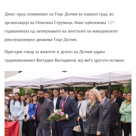
Денес пред споменикот на Гоце Делчев во нашиот град, во
организација на Општина Струмица, беше одбележана 121-
годишнината од загинувањето на апостолот на македонското
револуционерно движење Гоце Делчев.
Пригоден говор за животот и делото на Делчев одржа
градоначалникот Костадин Костадинов, кој меѓу другото истакна: