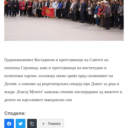
Градоначалникот Костадинов и претставници на Советот на
општина Струмица, како и претставници на институции и
политички партии, положија свежо цвеќе пред споменикот на
Делчев, а членови од рецитаторската секција при Домот за деца и
млади „Благој Мучето“ кажуваа стихови инспирирани од животот и
делото на најголемиот македонски син.
Сподели:
Повеќе