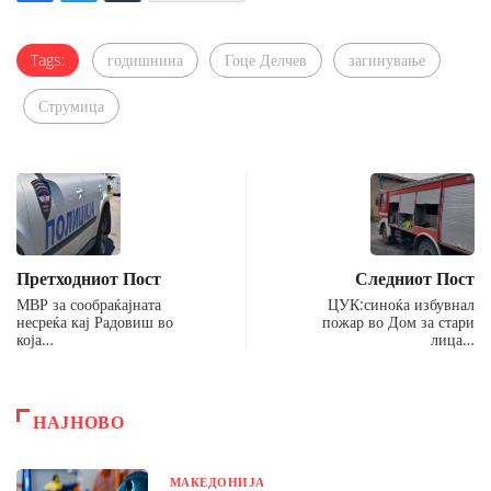
Tags:
годишнина
Гоце Делчев
загинување
Струмица
Претходниот Пост
Следниот Пост
МВР за сообраќајната
ЦУК:синоќа избувнал
несреќа кај Радовиш во
пожар во Дом за стари
која…
лица…
НАЈНОВО
МАКЕДОНИЈА