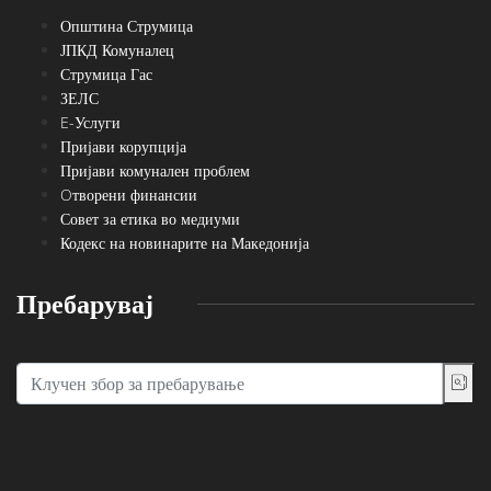
Општина Струмица
ЈПКД Комуналец
Струмица Гас
ЗЕЛС
E-Услуги
Пријави корупција
Пријави комунален проблем
Oтворени финансии
Совет за етика во медиуми
Кодекс на новинарите на Македонија
Пребарувај