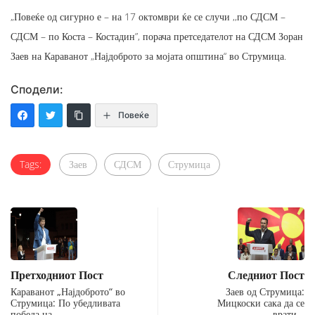
„Повеќе од сигурно е – на 17 октомври ќе се случи ,,по СДСМ –
СДСМ – по Коста – Костадин”, порача претседателот на СДСМ Зоран
Заев на Караванот „Најдоброто за мојата општина“ во Струмица.
Сподели:
Повеќе
Tags:
Заев
СДСМ
Струмица
Претходниот Пост
Следниот Пост
Караванот „Најдоброто“ во
Заев од Струмица:
Струмица: По убедливата
Мицкоски сака да се
победа на…
врати…