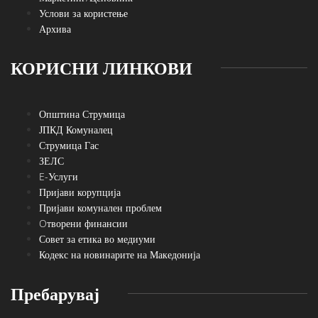
Услови за користење
Архива
КОРИСНИ ЛИНКОВИ
Општина Струмица
ЈПКД Комуналец
Струмица Гас
ЗЕЛС
E-Услуги
Пријави корупција
Пријави комунален проблем
Oтворени финансии
Совет за етика во медиуми
Кодекс на новинарите на Македонија
Пребарувај