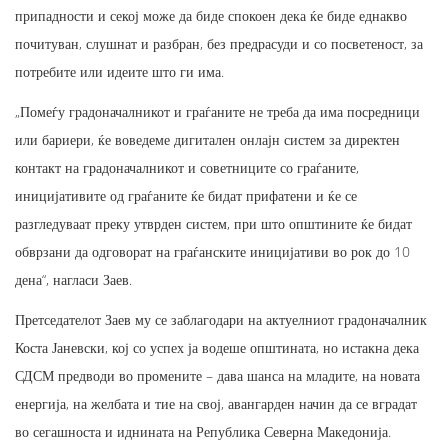
припадности и секој може да биде спокоен дека ќе биде еднакво
почитуван, слушнат и разбран, без предрасуди и со посветеност, за
потребите или идеите што ги има.
„Помеѓу градоначалникот и граѓаните не треба да има посредници
или бариери, ќе воведеме дигитален онлајн систем за директен
контакт на градоначалникот и советниците со граѓаните,
иницијативите од граѓаните ќе бидат прифатени и ќе се
разгледуваат преку утврден систем, при што општините ќе бидат
обврзани да одговорат на граѓанските иницијативи во рок до 10
дена“, нагласи Заев.
Претседателот Заев му се заблагодари на актуелниот градоначалник
Коста Јаневски, кој со успех ја водеше општината, но истакна дека
СДСМ предводи во промените – дава шанса на младите, на новата
енергија, на желбата и тие на свој, авангарден начин да се вградат
во сегашноста и иднината на Република Северна Македонија.