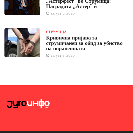
„Астерфест“ во Струмица:
Наградата „Астер“ ѝ
август 5, 2026
СТРУМИЦА
Кривична пријава за
струмичанец за обид за убиство
на поранешната
август 5, 2026