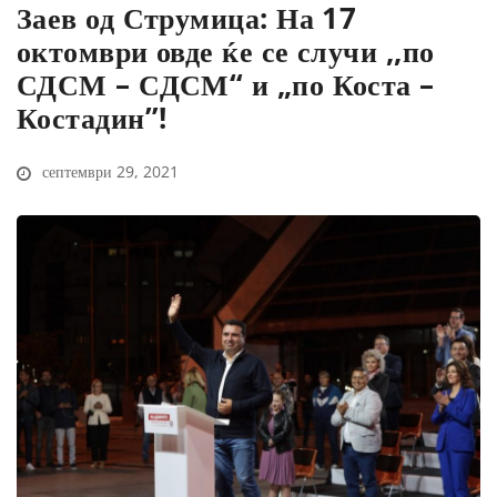
Заев од Струмица: На 17
октомври овде ќе се случи ,,по
СДСМ – СДСМ“ и „по Коста –
Костадин”!
септември 29, 2021