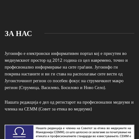
ЗА НАС
Југоинфо е електронски информативен портал кој е присутен во
медиумскиот простор од 2012 година со цел навремено, точно и
професионално информирање на сите граѓани. Југоинфо ги
покрива настаните и ви ги става на располагање сите вести од
Југоисточниот регион со посебен фокус на струмичкиот макро
регион (Струмица, Василево, Босилово и Ново Село).
Нашата редакција е дел од регистарот на професионални медиуми и
членка на СЕММ (Совет за етика во медиуми)