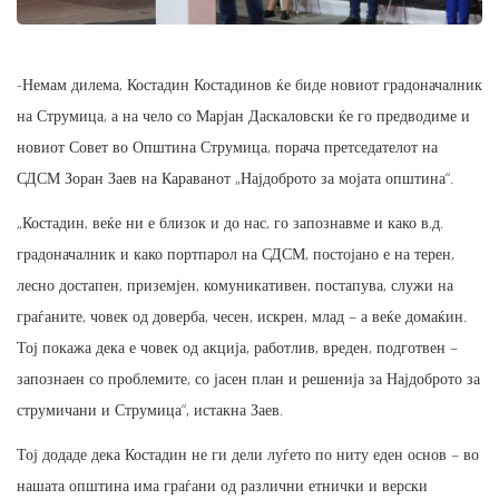
-Немам дилема, Костадин Костадинов ќе биде новиот градоначалник
на Струмица, а на чело со Марјан Даскаловски ќе го предводиме и
новиот Совет во Општина Струмица, порача претседателот на
СДСМ Зоран Заев на Караванот „Најдоброто за мојата општина“.
„Костадин, веќе ни е близок и до нас, го запознавме и како в.д.
градоначалник и како портпарол на СДСМ, постојано е на терен,
лесно достапен, приземјен, комуникативен, постапува, служи на
граѓаните, човек од доверба, чесен, искрен, млад – а веќе домаќин.
Тој покажа дека е човек од акција, работлив, вреден, подготвен –
запознаен со проблемите, со јасен план и решенија за Најдоброто за
струмичани и Струмица“, истакна Заев.
Тој додаде дека Костадин не ги дели луѓето по ниту еден основ – во
нашата општина има граѓани од различни етнички и верски